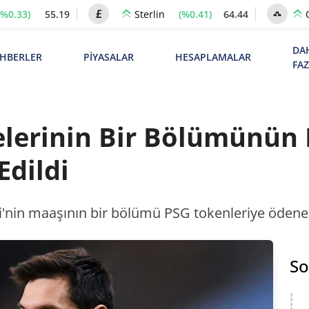
(%0.33)
55.19
(%0.41)
64.44
Sterlin
DA
HBERLER
PİYASALAR
HESAPLAMALAR
FA
lerinin Bir Bölümünün 
Edildi
ssi'nin maaşının bir bölümü PSG tokenleriye ödeneb
So