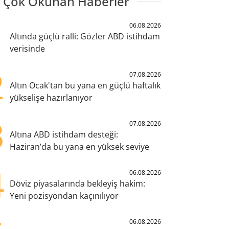
 Çok Okunan Haberler
1
06.08.2026
Altında güçlü ralli: Gözler ABD istihdam
verisinde
2
07.08.2026
Altın Ocak'tan bu yana en güçlü haftalık
yükselişe hazırlanıyor
3
07.08.2026
Altına ABD istihdam desteği:
Haziran’da bu yana en yüksek seviye
4
06.08.2026
Döviz piyasalarında bekleyiş hakim:
Yeni pozisyondan kaçınılıyor
06.08.2026