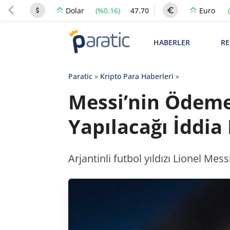
(%0.16)
47.70
Dolar
Euro
HABERLER
RE
Paratic
»
Kripto Para Haberleri
»
Messi’nin Ödeme
Yapılacağı İddia 
Arjantinli futbol yıldızı Lionel Me