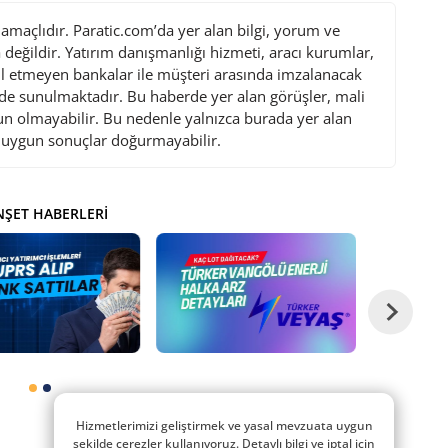
maçlıdır. Paratic.com’da yer alan bilgi, yorum ve
değildir. Yatırım danışmanlığı hizmeti, aracı kurumlar,
l etmeyen bankalar ile müşteri arasında imzalanacak
de sunulmaktadır. Bu haberde yer alan görüşler, mali
gun olmayabilir. Bu nedenle yalnızca burada yer alan
i uygun sonuçlar doğurmayabilir.
ŞET HABERLERI
Hizmetlerimizi geliştirmek ve yasal mevzuata uygun
şekilde çerezler kullanıyoruz. Detaylı bilgi ve iptal için