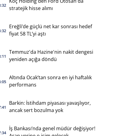
Koç Holding'den Ford Otosan'da
8:32
stratejik hisse alımı
Ereğli’de güçlü net kar sonrası hedef
8:32
fiyat 58 TL’yi aştı
Temmuz'da Hazine'nin nakit dengesi
8:11
yeniden açığa döndü
Altında Ocak’tan sonra en iyi haftalık
8:05
performans
Barkin: İstihdam piyasası yavaşlıyor,
7:41
ancak sert bozulma yok
İş Bankası’nda genel müdür değişiyor!
7:34
Aran yerine o isim gelecek