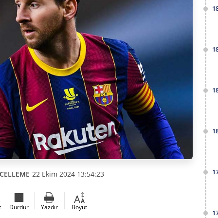
1
1
1
1
1
CELLEME
22 Ekim 2024 13:54:23
t
Durdur
Yazdır
Boyut
1