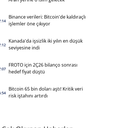
Binance verileri: Bitcoin'de kaldıraçlı
7:14
işlemler öne çıkıyor
Kanada'da işsizlik iki yılın en düşük
7:12
seviyesine indi
FROTO için 2Ç26 bilanço sonrası
7:07
hedef fiyat düştü
Bitcoin 65 bin doları aştı! Kritik veri
6:54
risk iştahını artırdı