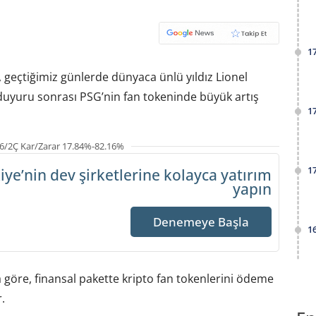
1
 geçtiğimiz günlerde dünyaca ünlü yıldız Lionel
 duyuru sonrası PSG’nin fan tokeninde büyük artış
1
6/2Ç Kar/Zarar 17.84%-82.16%
1
iye’nin dev şirketlerine
kolayca yatırım
yapın
Denemeye Başla
1
a göre, finansal pakette kripto fan tokenlerini ödeme
.