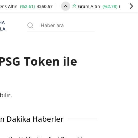
(%2.61)
4350.57
(%2.78)
6672.78
Ons Altın
Gram Altın
HA
ZLA
PSG Token ile
ilir.
n Dakika Haberler