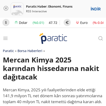
Paratic Haber: Ekonomi, Finans
İNDİR
RSS Interactive
(%0.01)
47.72
(%-0.04)
Dolar
Euro
Paratic
»
Borsa Haberleri
»
Mercan Kimya 2025
karından hissedarına nakit
dağıtacak
Mercan Kimya, 2025 yılı faaliyetlerinden elde ettiği
141,9 milyon TL net dönem kârı sonrası yatırımcılarına
toplam 40 milyon TL nakit temettü dağıtma kararı aldı.