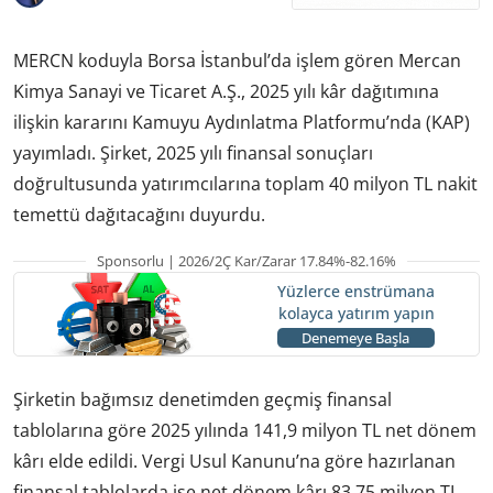
MERCN koduyla Borsa İstanbul’da işlem gören Mercan
Kimya Sanayi ve Ticaret A.Ş., 2025 yılı kâr dağıtımına
ilişkin kararını Kamuyu Aydınlatma Platformu’nda (KAP)
yayımladı. Şirket, 2025 yılı finansal sonuçları
doğrultusunda yatırımcılarına toplam 40 milyon TL nakit
temettü dağıtacağını duyurdu.
Sponsorlu | 2026/2Ç Kar/Zarar 17.84%-82.16%
Yüzlerce enstrümana
kolayca yatırım yapın
Denemeye Başla
Şirketin bağımsız denetimden geçmiş finansal
tablolarına göre 2025 yılında 141,9 milyon TL net dönem
kârı elde edildi. Vergi Usul Kanunu’na göre hazırlanan
finansal tablolarda ise net dönem kârı 83,75 milyon TL