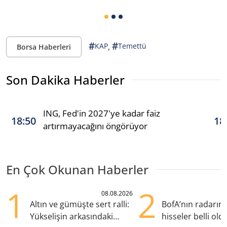
#
#
,
KAP
Temettü
Borsa Haberleri
Son Dakika Haberler
ING, Fed'in 2027'ye kadar faiz
18:50
18
artırmayacağını öngörüyor
En Çok Okunan Haberler
1
2
08.08.2026
Altın ve gümüşte sert ralli:
BofA’nın radarın
Yükselişin arkasındaki
hisseler belli old