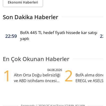
Ekonomi Haberleri
Son Dakika Haberler
BofA 445 TL hedef fiyatlı hissede kar satışı
22:59
22
yaptı
En Çok Okunan Haberler
1
2
04.08.2026
Altın Orta Doğu belirsizliği
BofA alıma dönd
ve ABD istihdamı öncesi
EREGL ve ASELS 
yükselişte
eklendi
Sponsorlu | 2026/2Ç Kar/Zarar 17.84%-82.16%