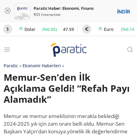
Paratic Haber: Ekonomi, Finans
İNDİR
RSS Interactive
(%0.05)
47.59
(%0.14)
Dolar
Euro
Paratic
»
Ekonomi Haberleri
»
Memur-Sen’den İlk
Açıklama Geldi! “Refah Payı
Alamadık”
Memur ve memur emeklisinin merakla beklediği
2024-2025 yılı için zam oranı belli oldu. Memur-Sen
Başkanı Yalçın'dan konuya yönelik ilk değerlendirme