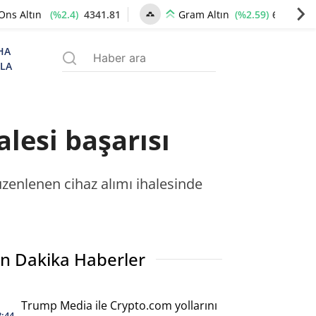
(%2.4)
4341.81
(%2.59)
6660.55
Ons Altın
Gram Altın
HA
ZLA
lesi başarısı
zenlenen cihaz alımı ihalesinde
n Dakika Haberler
Trump Media ile Crypto.com yollarını
8:44