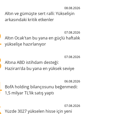
1
08.08.2026
Altın ve gümüşte sert ralli: Yükselişin
arkasındaki kritik etkenler
2
07.08.2026
Altın Ocak'tan bu yana en güçlü haftalık
yükselişe hazırlanıyor
3
07.08.2026
Altına ABD istihdam desteği:
Haziran’da bu yana en yüksek seviye
4
06.08.2026
BofA holding bilançosunu beğenmedi:
1,5 milyar TL’lik satış yaptı
5
07.08.2026
Yüzde 3027 yükselen hisse için yeni