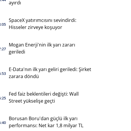
ayırdı
SpaceX yatırımcısını sevindirdi:
8:05
Hisseler zirveye koşuyor
Mogan Enerji'nin ilk yarı zararı
7:27
geriledi
E-Data'nın ilk yarı geliri geriledi: Şirket
6:53
zarara döndü
Fed faiz beklentileri değişti: Wall
6:25
Street yükselişe geçti
Borusan Boru'dan güçlü ilk yarı
5:40
performansı: Net kar 1,8 milyar TL