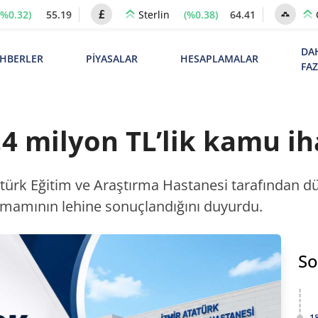
(%0.32)
55.19
(%0.38)
64.41
Sterlin
DA
HBERLER
PİYASALAR
HESAPLAMALAR
FA
4 milyon TL’lik kamu iha
türk Eğitim ve Araştırma Hastanesi tarafından dü
 tamamının lehine sonuçlandığını duyurdu.
So
1