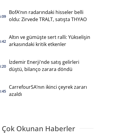
BofA’nın radarındaki hisseler belli
5:09
oldu: Zirvede TRALT, satışta THYAO
Altın ve gümüşte sert ralli: Yükselişin
4:42
arkasındaki kritik etkenler
İzdemir Enerji'nde satış gelirleri
4:20
düştü, bilanço zarara döndü
CarrefourSA’nın ikinci çeyrek zararı
3:45
azaldı
 Çok Okunan Haberler