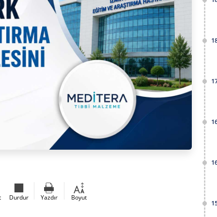
1
1
1
1
t
Durdur
Yazdır
Boyut
1