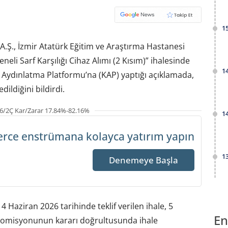
1
A.Ş., İzmir Atatürk Eğitim ve Araştırma Hastanesi
eli Sarf Karşılığı Cihaz Alımı (2 Kısım)” ihalesinde
1
u Aydınlatma Platformu’na (KAP) yaptığı açıklamada,
ildiğini bildirdi.
6/2Ç Kar/Zarar 17.84%-82.16%
1
erce enstrümana
kolayca yatırım yapın
1
Denemeye Başla
4 Haziran 2026 tarihinde teklif verilen ihale, 5
En
 komisyonunun kararı doğrultusunda ihale