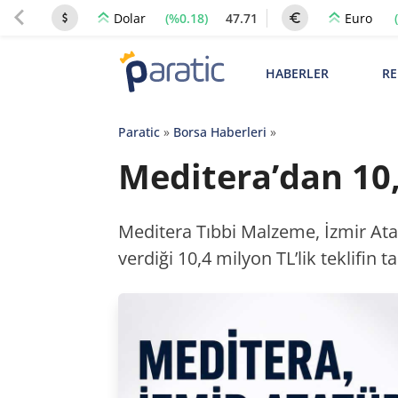
(%0.18)
47.71
Dolar
Euro
HABERLER
RE
Paratic
»
Borsa Haberleri
»
Meditera’dan 10,
Meditera Tıbbi Malzeme, İzmir Ata
verdiği 10,4 milyon TL’lik teklifin