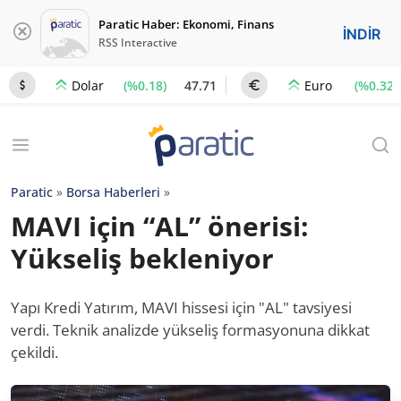
Paratic Haber: Ekonomi, Finans
İNDİR
RSS Interactive
(%0.18)
47.71
(%0.32)
Dolar
Euro
Paratic
»
Borsa Haberleri
»
MAVI için “AL” önerisi:
Yükseliş bekleniyor
Yapı Kredi Yatırım, MAVI hissesi için "AL" tavsiyesi
verdi. Teknik analizde yükseliş formasyonuna dikkat
çekildi.