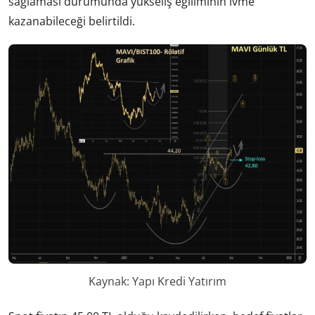
sağlaması durumunda yükseliş eğiliminin ivme
kazanabileceği belirtildi.
Kaynak: Yapı Kredi Yatırım