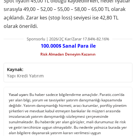
Spot fiyatın 45,00 TL olduğu kaydedilirken, hedef fiyatlar
sırasıyla 49,00 – 52,00 – 55,00 – 58,00 – 65,00 TL olarak
açıklandı. Zarar kes (stop loss) seviyesi ise 42,80 TL
olarak önerildi.
Sponsorlu | 2026/2Ç Kar/Zarar 17.84%-82.16%
100.000$ Sanal Para ile
Risk Almadan Deneyim Kazanın
Kaynak:
Yapı Kredi Yatırım
Yasal uyarı:
Bu haber sadece bilgilendirme amaçlıdır. Paratic.com’da
yer alan bilgi, yorum ve tavsiyeler yatırım danışmanlığı kapsamında
değildir. Yatırım danışmanlığı hizmeti, aracı kurumlar, portföy yönetim
şirketleri ve mevduat kabul etmeyen bankalar ile müşteri arasında
imzalanacak yatırım danışmanlığı sözleşmesi çerçevesinde
sunulmaktadır. Bu haberde yer alan görüşler, mali durumunuz ile risk
ve getiri tercihinize uygun olmayabilir. Bu nedenle yalnızca burada yer
alan bilgilere dayanarak yatırım kararı verilmesi uygun