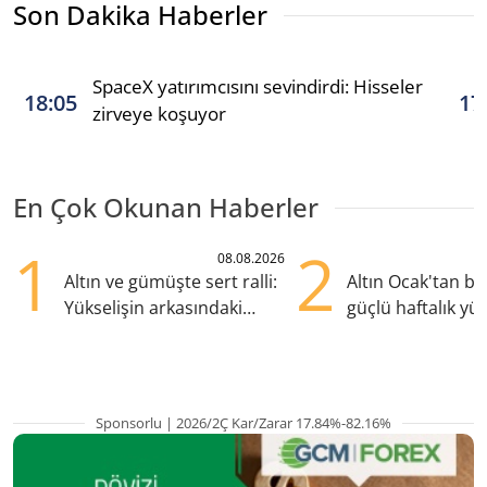
Son Dakika Haberler
SpaceX yatırımcısını sevindirdi: Hisseler
18:05
17
zirveye koşuyor
En Çok Okunan Haberler
1
2
08.08.2026
Altın ve gümüşte sert ralli:
Altın Ocak'tan b
Yükselişin arkasındaki
güçlü haftalık yük
kritik etkenler
hazırlanıyor
Sponsorlu | 2026/2Ç Kar/Zarar 17.84%-82.16%