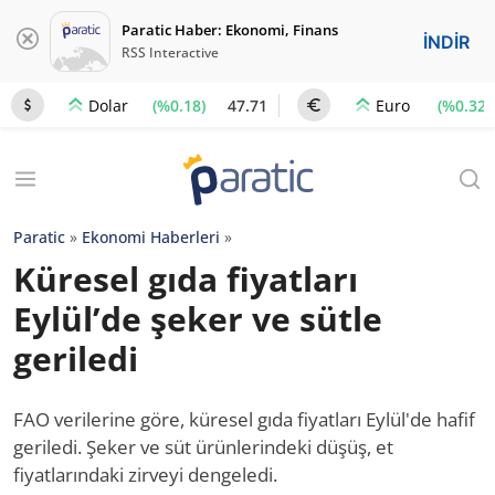
Paratic Haber: Ekonomi, Finans
İNDİR
RSS Interactive
(%0.18)
47.71
(%0.32)
Dolar
Euro
Paratic
»
Ekonomi Haberleri
»
Küresel gıda fiyatları
Eylül’de şeker ve sütle
geriledi
FAO verilerine göre, küresel gıda fiyatları Eylül'de hafif
geriledi. Şeker ve süt ürünlerindeki düşüş, et
fiyatlarındaki zirveyi dengeledi.