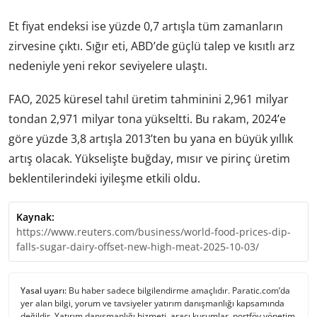
Et fiyat endeksi ise yüzde 0,7 artışla tüm zamanların
zirvesine çıktı. Sığır eti, ABD’de güçlü talep ve kısıtlı arz
nedeniyle yeni rekor seviyelere ulaştı.
FAO, 2025 küresel tahıl üretim tahminini 2,961 milyar
tondan 2,971 milyar tona yükseltti. Bu rakam, 2024’e
göre yüzde 3,8 artışla 2013’ten bu yana en büyük yıllık
artış olacak. Yükselişte buğday, mısır ve pirinç üretim
beklentilerindeki iyileşme etkili oldu.
Kaynak:
https://www.reuters.com/business/world-food-prices-dip-
falls-sugar-dairy-offset-new-high-meat-2025-10-03/
Yasal uyarı:
Bu haber sadece bilgilendirme amaçlıdır. Paratic.com’da
yer alan bilgi, yorum ve tavsiyeler yatırım danışmanlığı kapsamında
değildir. Yatırım danışmanlığı hizmeti, aracı kurumlar, portföy yönetim