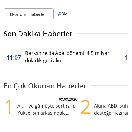
#
BM
Ekonomi Haberleri
Son Dakika Haberler
Berkshire’da Abel dönemi: 4,5 milyar
11:07
10
dolarlık geri alım
En Çok Okunan Haberler
1
2
08.08.2026
Altın ve gümüşte sert ralli:
Altına ABD istih
Yükselişin arkasındaki
desteği: Haziran
kritik etkenler
yana en yüksek s