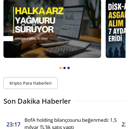
Kripto Para Haberleri
Son Dakika Haberler
BofA holding bilançosunu beğenmedi: 1,5
23:17
22
milyar TL’lik satış yaptı