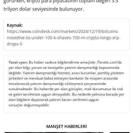
görürken, kripto para piyasasının toplam değeri 3.5
trilyon dolar seviyesinde bulunuyor.
Kaynak:
https://www.coindesk.com/markets/2024/12/19/bitcoins-
nosedive-to-under-100-k-shaves-700-m-crypto-longs-xrp-
drops-5
Yasal uyarı:
Bu haber sadece bilgilendirme amaçlıdır. Paratic.com’da
yer alan bilgi, yorum ve tavsiyeler yatırım danışmanlığı kapsamında
değildir. Yatırım danışmanlığı hizmeti, aracı kurumlar, portföy yönetim
şirketleri ve mevduat kabul etmeyen bankalar ile müşteri arasında
imzalanacak yatırım danışmanlığı sözleşmesi çerçevesinde
sunulmaktadır. Bu haberde yer alan görüşler, mali durumunuz ile risk
ve getiri tercihinize uygun olmayabilir. Bu nedenle yalnızca burada yer
alan bilgilere dayanarak yatırım kararı verilmesi uygun
sonuçlar doğurmayabilir.
MANŞET HABERLERI