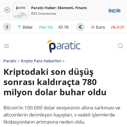
Paratic Haber: Ekonomi, Finans
İNDİR
RSS Interactive
(%0.16)
47.70
(%-0.01)
Dolar
Euro
Paratic
»
Kripto Para Haberleri
»
Kriptodaki son düşüş
sonrası kaldıraçta 780
milyon dolar buhar oldu
Bitcoin’in 100.000 dolar seviyesinin altına sarkması ve
altcoinlerin derinleşen kayıpları, v vadeli işlemlerde
likidasyonların artmasına neden oldu.