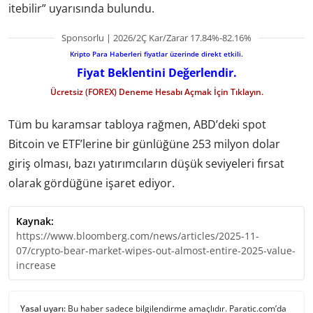
itebilir” uyarısında bulundu.
Sponsorlu | 2026/2Ç Kar/Zarar 17.84%-82.16%
Kripto Para Haberleri fiyatlar üzerinde direkt etkili.
Fiyat Beklentini Değerlendir.
Ücretsiz (FOREX) Deneme Hesabı Açmak İçin Tıklayın.
Tüm bu karamsar tabloya rağmen, ABD’deki spot
Bitcoin ve ETF’lerine bir günlüğüne 253 milyon dolar
giriş olması, bazı yatırımcıların düşük seviyeleri fırsat
olarak gördüğüne işaret ediyor.
Kaynak:
https://www.bloomberg.com/news/articles/2025-11-
07/crypto-bear-market-wipes-out-almost-entire-2025-value-
increase
Yasal uyarı:
Bu haber sadece bilgilendirme amaçlıdır. Paratic.com’da