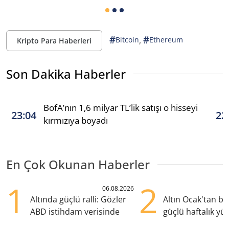
#
#
,
Bitcoin
Ethereum
Kripto Para Haberleri
Son Dakika Haberler
BofA’nın 1,6 milyar TL’lik satışı o hisseyi
23:04
22
kırmızıya boyadı
En Çok Okunan Haberler
1
2
06.08.2026
Altında güçlü ralli: Gözler
Altın Ocak'tan b
ABD istihdam verisinde
güçlü haftalık yük
hazırlanıyor