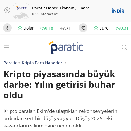
Paratic Haber: Ekonomi, Finans
İNDİR
RSS Interactive
(%0.18)
47.71
(%0.31)
Dolar
Euro
Paratic
»
Kripto Para Haberleri
»
Kripto piyasasında büyük
darbe: Yılın getirisi buhar
oldu
Kripto paralar, Ekim'de ulaştıkları rekor seviyelerin
ardından sert bir düşüş yaşıyor. Düşüş 2025’teki
kazançların silinmesine neden oldu.