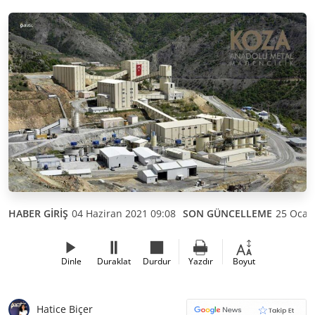
HABER GİRİŞ
04 Haziran 2021 09:08
SON GÜNCELLEME
25 Ocak
Dinle
Duraklat
Durdur
Yazdır
Boyut
Hatice Biçer