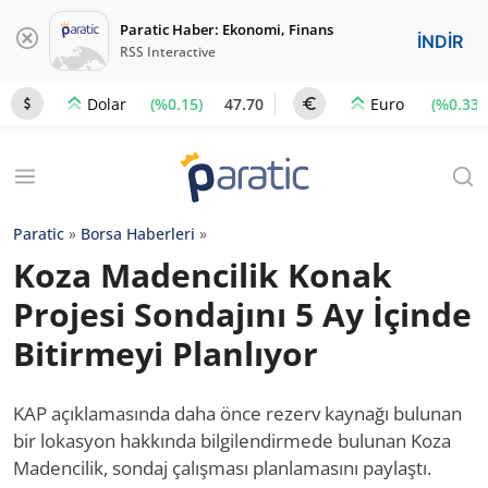
Paratic Haber: Ekonomi, Finans
İNDİR
RSS Interactive
(%0.15)
47.70
(%0.33)
Dolar
Euro
Paratic
»
Borsa Haberleri
»
Koza Madencilik Konak
Projesi Sondajını 5 Ay İçinde
Bitirmeyi Planlıyor
KAP açıklamasında daha önce rezerv kaynağı bulunan
bir lokasyon hakkında bilgilendirmede bulunan Koza
Madencilik, sondaj çalışması planlamasını paylaştı.