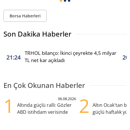
Borsa Haberleri
Son Dakika Haberler
TRHOL bilanço: İkinci çeyrekte 4,5 milyar
21:24
20
TL net kar açıkladı
En Çok Okunan Haberler
1
2
06.08.2026
Altında güçlü ralli: Gözler
Altın Ocak'tan b
ABD istihdam verisinde
güçlü haftalık yük
hazırlanıyor