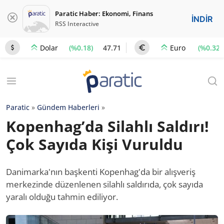
Paratic Haber: Ekonomi, Finans
İNDİR
RSS Interactive
(%0.18)
47.71
(%0.32)
Dolar
Euro
Paratic
»
Gündem Haberleri
»
Kopenhag’da Silahlı Saldırı!
Çok Sayıda Kişi Vuruldu
Danimarka'nın başkenti Kopenhag'da bir alışveriş
merkezinde düzenlenen silahlı saldırıda, çok sayıda
yaralı olduğu tahmin ediliyor.