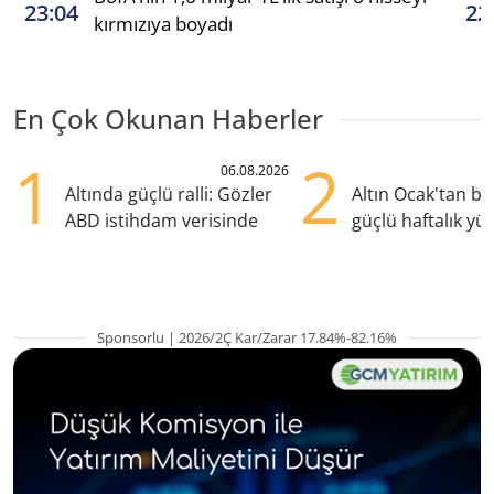
23:04
22
kırmızıya boyadı
En Çok Okunan Haberler
1
2
06.08.2026
Altında güçlü ralli: Gözler
Altın Ocak'tan b
ABD istihdam verisinde
güçlü haftalık yük
hazırlanıyor
Sponsorlu | 2026/2Ç Kar/Zarar 17.84%-82.16%