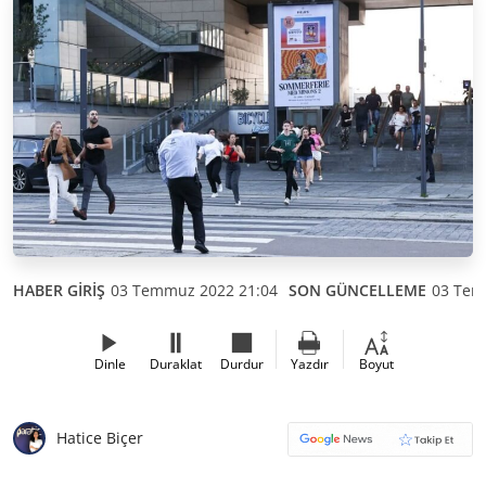
HABER GİRİŞ
03 Temmuz 2022 21:04
SON GÜNCELLEME
03 Tem
Dinle
Duraklat
Durdur
Yazdır
Boyut
Hatice Biçer