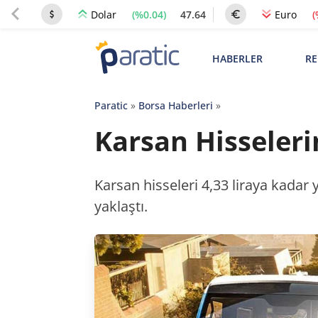
(%0.04)
47.64
(
Dolar
Euro
HABERLER
RE
Paratic
»
Borsa Haberleri
»
Karsan Hisseleri
Karsan hisseleri 4,33 liraya kadar 
yaklaştı.