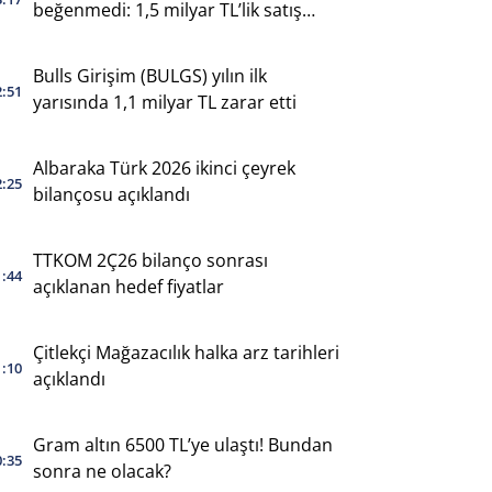
beğenmedi: 1,5 milyar TL’lik satış
yaptı
Bulls Girişim (BULGS) yılın ilk
2:51
yarısında 1,1 milyar TL zarar etti
Albaraka Türk 2026 ikinci çeyrek
2:25
bilançosu açıklandı
TTKOM 2Ç26 bilanço sonrası
1:44
açıklanan hedef fiyatlar
Çitlekçi Mağazacılık halka arz tarihleri
1:10
açıklandı
Gram altın 6500 TL’ye ulaştı! Bundan
0:35
sonra ne olacak?