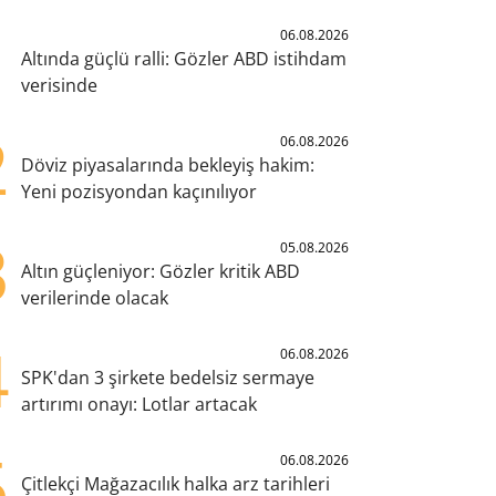
1
06.08.2026
Altında güçlü ralli: Gözler ABD istihdam
verisinde
2
06.08.2026
Döviz piyasalarında bekleyiş hakim:
Yeni pozisyondan kaçınılıyor
3
05.08.2026
Altın güçleniyor: Gözler kritik ABD
verilerinde olacak
4
06.08.2026
SPK'dan 3 şirkete bedelsiz sermaye
artırımı onayı: Lotlar artacak
5
06.08.2026
Çitlekçi Mağazacılık halka arz tarihleri