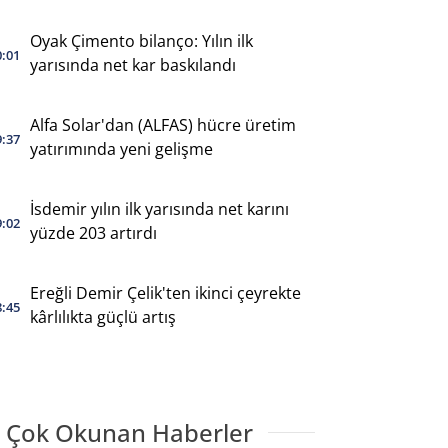
Oyak Çimento bilanço: Yılın ilk
0:01
yarısında net kar baskılandı
Alfa Solar'dan (ALFAS) hücre üretim
9:37
yatırımında yeni gelişme
İsdemir yılın ilk yarısında net karını
9:02
yüzde 203 artırdı
Ereğli Demir Çelik'ten ikinci çeyrekte
8:45
kârlılıkta güçlü artış
 Çok Okunan Haberler