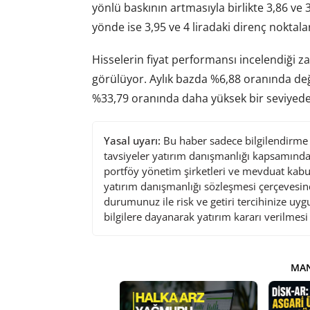
yönlü baskının artmasıyla birlikte 3,86 ve 
yönde ise 3,95 ve 4 liradaki direnç noktalar
Hisselerin fiyat performansı incelendiği z
görülüyor. Aylık bazda %6,88 oranında değ
%33,79 oranında daha yüksek bir seviyede
Yasal uyarı:
Bu haber sadece bilgilendirme a
tavsiyeler yatırım danışmanlığı kapsamında 
portföy yönetim şirketleri ve mevduat kabu
yatırım danışmanlığı sözleşmesi çerçevesin
durumunuz ile risk ve getiri tercihinize uy
bilgilere dayanarak yatırım kararı verilmes
MAN