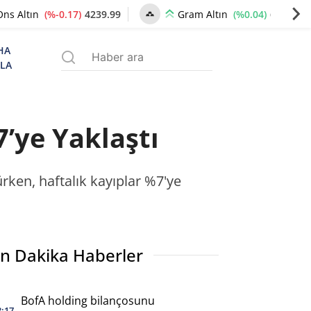
(%-0.17)
4239.99
(%0.04)
6495.06
Ons Altın
Gram Altın
HA
ZLA
’ye Yaklaştı
ürken, haftalık kayıplar %7'ye
n Dakika Haberler
BofA holding bilançosunu
3:17