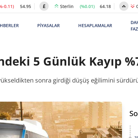
%-0.11)
54.95
(%0.01)
64.18
Sterlin
DA
HBERLER
PİYASALAR
HESAPLAMALAR
FA
ndeki 5 Günlük Kayıp %7
yükseldikten sonra girdiği düşüş eğilimini sürdür
So
2