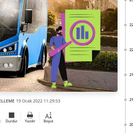
2
2
2
2
ELLEME
19 Ocak 2022 11:29:53
t
Durdur
Yazdır
Boyut
2