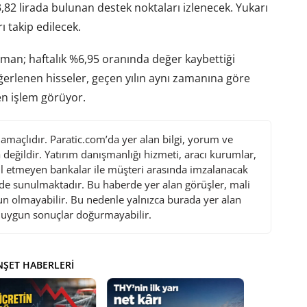
3,82 lirada bulunan destek noktaları izlenecek. Yukarı
ı takip edilecek.
aman; haftalık %6,95 oranında değer kaybettiği
erlenen hisseler, geçen yılın aynı zamanına göre
n işlem görüyor.
maçlıdır. Paratic.com’da yer alan bilgi, yorum ve
değildir. Yatırım danışmanlığı hizmeti, aracı kurumlar,
l etmeyen bankalar ile müşteri arasında imzalanacak
de sunulmaktadır. Bu haberde yer alan görüşler, mali
gun olmayabilir. Bu nedenle yalnızca burada yer alan
i uygun sonuçlar doğurmayabilir.
ŞET HABERLERI