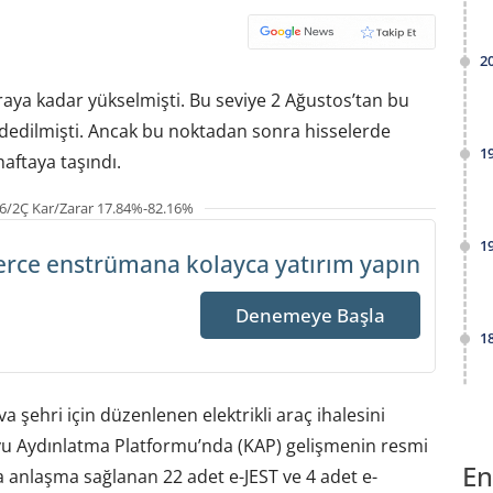
2
raya kadar yükselmişti. Bu seviye 2 Ağustos’tan bu
dedilmişti. Ancak bu noktadan sonra hisselerde
1
aftaya taşındı.
6/2Ç Kar/Zarar 17.84%-82.16%
1
erce enstrümana
kolayca yatırım yapın
Denemeye Başla
1
 şehri için düzenlenen elektrikli araç ihalesini
yu Aydınlatma Platformu’nda (KAP) gelişmenin resmi
En
anlaşma sağlanan 22 adet e-JEST ve 4 adet e-