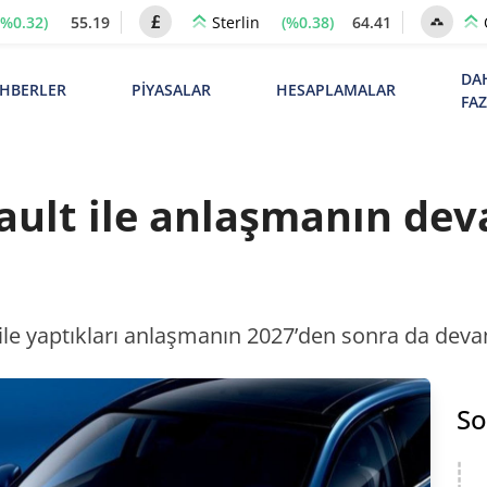
(%0.32)
55.19
(%0.38)
64.41
Sterlin
DA
HBERLER
PİYASALAR
HESAPLAMALAR
FA
ult ile anlaşmanın dev
e yaptıkları anlaşmanın 2027’den sonra da devam 
So