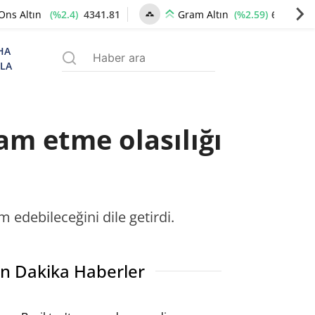
(%2.4)
4341.81
(%2.59)
6660.55
Ons Altın
Gram Altın
HA
ZLA
am etme olasılığı
edebileceğini dile getirdi.
n Dakika Haberler