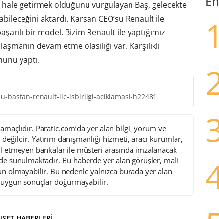
En
a hale getirmek olduğunu vurgulayan Baş, gelecekte
abileceğini aktardı. Karsan CEO’su Renault ile
şarılı bir model. Bizim Renault ile yaptığımız
şmanın devam etme olasılığı var. Karşılıklı
munu yaptı.
-bastan-renault-ile-isbirligi-aciklamasi-h22481
maçlıdır. Paratic.com’da yer alan bilgi, yorum ve
değildir. Yatırım danışmanlığı hizmeti, aracı kurumlar,
l etmeyen bankalar ile müşteri arasında imzalanacak
de sunulmaktadır. Bu haberde yer alan görüşler, mali
gun olmayabilir. Bu nedenle yalnızca burada yer alan
i uygun sonuçlar doğurmayabilir.
ŞET HABERLERI