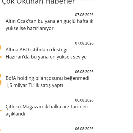
 Çok Okunan Haberler
1
07.08.2026
Altın Ocak'tan bu yana en güçlü haftalık
yükselişe hazırlanıyor
2
07.08.2026
Altına ABD istihdam desteği:
Haziran’da bu yana en yüksek seviye
3
06.08.2026
BofA holding bilançosunu beğenmedi:
1,5 milyar TL’lik satış yaptı
4
06.08.2026
Çitlekçi Mağazacılık halka arz tarihleri
açıklandı
06.08.2026