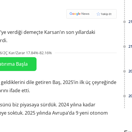
2
ye verdiği demeçte Karsan’ın son yıllardaki
rdi.
2
6/2Ç Kar/Zarar 17.84%-82.16%
atırıma Başla
2
diklerini dile getiren Baş, 2025’in ilk üç çeyreğinde
ını ifade etti.
2
ünü biz piyasaya sürdük. 2024 yılına kadar
eye soktuk. 2025 yılında Avrupa’da 9 yeni otonom