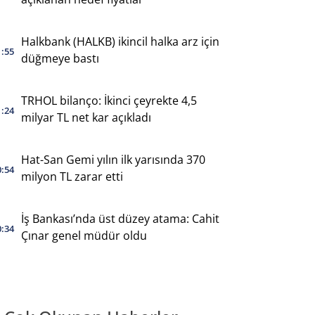
Halkbank (HALKB) ikincil halka arz için
1:55
düğmeye bastı
TRHOL bilanço: İkinci çeyrekte 4,5
1:24
milyar TL net kar açıkladı
Hat-San Gemi yılın ilk yarısında 370
0:54
milyon TL zarar etti
İş Bankası’nda üst düzey atama: Cahit
0:34
Çınar genel müdür oldu