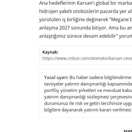
Ana hedeflerinin Karsan’ı global bir mark
hidrojen yakıtlı otobüslerin pazarda yer al
yürütülen iş birliğine değinerek “Megane ba
anlaşma 2027 sonunda bitiyor. Ama bu anla
anlaştığımız sürece devam edebilir” yoru
Kaynak:
https://www.cnbce.com/otomotiv/karsan-ceosu
Yasal uyarı:
Bu haber sadece bilgilendirme a
tavsiyeler yatırım danışmanlığı kapsamında 
portföy yönetim şirketleri ve mevduat kabu
yatırım danışmanlığı sözleşmesi çerçevesin
durumunuz ile risk ve getiri tercihinize uy
bilgilere dayanarak yatırım kararı verilmes
MAN