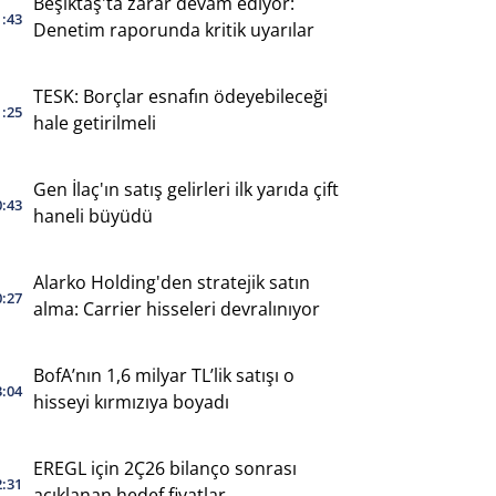
Beşiktaş'ta zarar devam ediyor:
1:43
Denetim raporunda kritik uyarılar
TESK: Borçlar esnafın ödeyebileceği
1:25
hale getirilmeli
Gen İlaç'ın satış gelirleri ilk yarıda çift
0:43
haneli büyüdü
Alarko Holding'den stratejik satın
0:27
alma: Carrier hisseleri devralınıyor
BofA’nın 1,6 milyar TL’lik satışı o
3:04
hisseyi kırmızıya boyadı
EREGL için 2Ç26 bilanço sonrası
2:31
açıklanan hedef fiyatlar