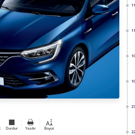
1
1
1
1
2
t
Durdur
Yazdır
Boyut
2