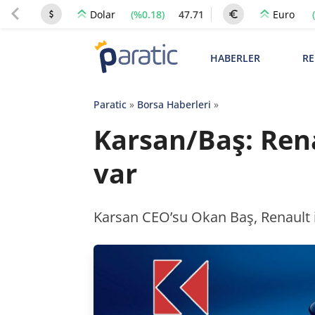
(%0.18)
47.71
Dolar
Euro
HABERLER
RE
Paratic
»
Borsa Haberleri
»
Karsan/Baş: Rena
var
Karsan CEO’su Okan Baş, Renault il