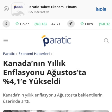
Paratic Haber: Ekonomi, Finans
İNDİR
RSS Interactive
(%0.18)
47.71
(%0.32)
Dolar
Euro
Paratic
»
Ekonomi Haberleri
»
Kanada’nın Yıllık
Enflasyonu Ağustos’ta
%4,1’e Yükseldi
Kanada’nın yıllık enflasyonu Ağustos’ta beklentilerin
üzerinde arttı.