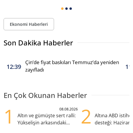
Ekonomi Haberleri
Son Dakika Haberler
Çin’de fiyat baskıları Temmuz’da yeniden
12:39
11
zayıfladı
En Çok Okunan Haberler
1
2
08.08.2026
Altın ve gümüşte sert ralli:
Altına ABD istih
Yükselişin arkasındaki
desteği: Haziran
kritik etkenler
yana en yüksek s