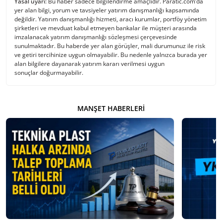
Yasal uyarı:
Bu haber sadece bilgilendirme amaçlıdır. Paratic.com’da
yer alan bilgi, yorum ve tavsiyeler yatırım danışmanlığı kapsamında
değildir. Yatırım danışmanlığı hizmeti, aracı kurumlar, portföy yönetim
şirketleri ve mevduat kabul etmeyen bankalar ile müşteri arasında
imzalanacak yatırım danışmanlığı sözleşmesi çerçevesinde
sunulmaktadır. Bu haberde yer alan görüşler, mali durumunuz ile risk
ve getiri tercihinize uygun olmayabilir. Bu nedenle yalnızca burada yer
alan bilgilere dayanarak yatırım kararı verilmesi uygun
sonuçlar doğurmayabilir.
MANŞET HABERLERI