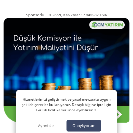
Sponsorlu | 2026/2Ç Kar/Zarar 17.84%-82.16%
Hizmetlerimizi geliştirmek ve yasal mevzuata uygun
şekilde çerezler kullanıyoruz. Detaylı bilgi ve iptal için
Gizlilik Politikamızı inceleyebilirsiniz.
Ayrıntılar
Onaylıyorum