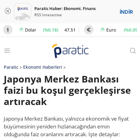
Paratic Haber: Ekonomi, Finans
İNDİR
RSS Interactive
(%0.18)
47.51
(%0.09)
Dolar
Euro
Paratic
»
Ekonomi Haberleri
»
Japonya Merkez Bankası
faizi bu koşul gerçekleşirse
artıracak
Japonya Merkez Bankası, yalnızca ekonomik ve fiyat
büyümesinin yeniden hızlanacağından emin
olduğunda faiz oranlarını artıracak. İşte detaylar: