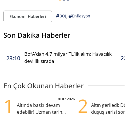
#
#
,
BOJ
Enflasyon
Ekonomi Haberleri
Son Dakika Haberler
BofA’dan 4,7 milyar TL’lik alım: Havacılık
23:10
22
devi ilk sırada
En Çok Okunan Haberler
1
2
30.07.2026
Altında baskı devam
Altın geriledi: Dör
edebilir! Uzman tarih
düşüş serisi sona
vererek konuştu