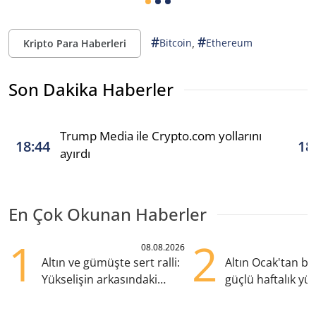
#
#
,
Bitcoin
Ethereum
Kripto Para Haberleri
Son Dakika Haberler
Trump Media ile Crypto.com yollarını
18:44
18
ayırdı
En Çok Okunan Haberler
1
2
08.08.2026
Altın ve gümüşte sert ralli:
Altın Ocak'tan b
Yükselişin arkasındaki
güçlü haftalık yük
kritik etkenler
hazırlanıyor