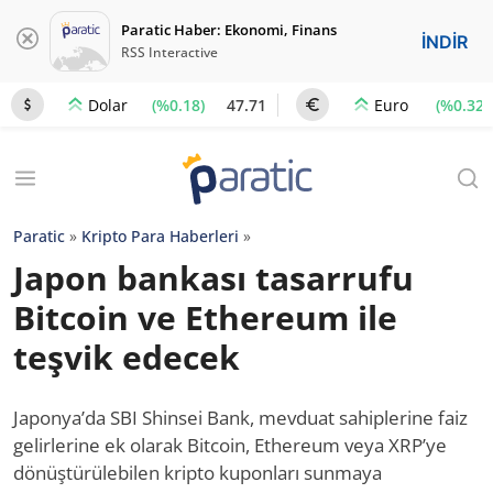
Paratic Haber: Ekonomi, Finans
İNDİR
RSS Interactive
(%0.18)
47.71
(%0.32)
Dolar
Euro
Paratic
»
Kripto Para Haberleri
»
Japon bankası tasarrufu
Bitcoin ve Ethereum ile
teşvik edecek
Japonya’da SBI Shinsei Bank, mevduat sahiplerine faiz
gelirlerine ek olarak Bitcoin, Ethereum veya XRP’ye
dönüştürülebilen kripto kuponları sunmaya