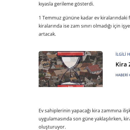
kıyasla gerileme gösterdi.
1 Temmuz gününe kadar ev kiralarındaki fiy
kiralarında ise zam sınırı olmadığı için işy
artacak.
İLGILI 
Kira
HABERI 
Ev sahiplerinin yapacağı kira zammına ilişk
uygulamasında son güne yaklaşılırken, kira
oluşturuyor.