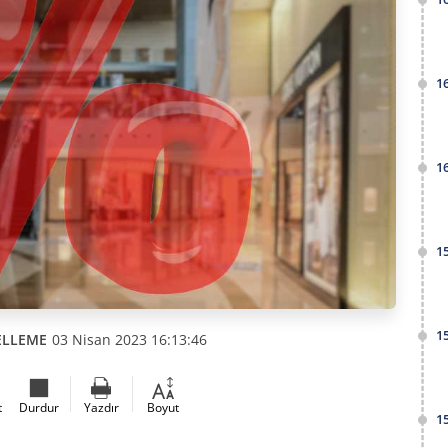
1
1
1
1
ELLEME
03 Nisan 2023 16:13:46
t
Durdur
Yazdır
Boyut
1