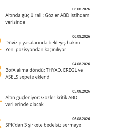
1
06.08.2026
Altında güçlü ralli: Gözler ABD istihdam
verisinde
2
06.08.2026
Döviz piyasalarında bekleyiş hakim:
Yeni pozisyondan kaçınılıyor
3
04.08.2026
BofA alıma döndü: THYAO, EREGL ve
ASELS sepete eklendi
4
05.08.2026
Altın güçleniyor: Gözler kritik ABD
verilerinde olacak
5
06.08.2026
SPK'dan 3 şirkete bedelsiz sermaye