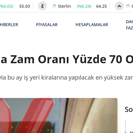
(%0.03)
55.03
(%0.24)
64.25
Sterlin
DA
HBERLER
PİYASALAR
HESAPLAMALAR
FA
nda Zam Oranı Yüzde 70 
 bu ay iş yeri kiralarına yapılacak en yüksek zam o
So
1