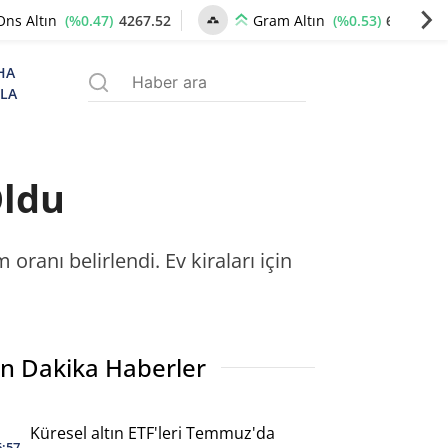
(%0.47)
4267.52
(%0.53)
6530.67
Ons Altın
Gram Altın
HA
ZLA
Oldu
ranı belirlendi. Ev kiraları için
n Dakika Haberler
Küresel altın ETF'leri Temmuz'da
6:57