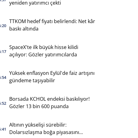
yeniden yatırımcı çekti
TTKOM hedef fiyatı belirlendi: Net kâr
6:20
baskı altında
SpaceX'te ilk büyük hisse kilidi
6:17
açılıyor: Gözler yatırımcılarda
Yüksek enflasyon Eylül'de faiz artışını
5:54
gündeme taşıyabilir
Borsada KCHOL endeksi baskılıyor!
5:52
Gözler 13 bin 600 puanda
Altının yükselişi sürebilir:
5:41
Dolarsızlaşma boğa piyasasını