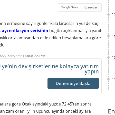
1
na ermesine sayılı günler kala kiracıların yüzde kaç
 ayı enflasyon verisinin
bugün açıklanmasıyla yanıt
1
2 aylık ortalamasından elde edilen hesaplamalara göre
du.
6/2Ç Kar/Zarar 17.84%-82.16%
1
iye’nin dev şirketlerine
kolayca yatırım
yapın
1
Denemeye Başla
amalara göre Ocak ayındaki yüzde 72,45’ten sonra
En
n zam oranı, yılın üçüncü ayında önceki aylara