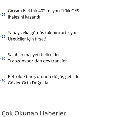
destekliyor
Girişim Elektrik 402 milyon TL’lik GES
5:29
ihalesini kazandı
Yapay zeka gümüş talebini artırıyor:
5:25
Üreticiler için fırsat!
Salah'ın maliyeti belli oldu:
5:20
Trabzonspor'dan dev transfer
Petrolde barış umudu düşüş getirdi:
5:10
Gözler Orta Doğu’da
 Çok Okunan Haberler