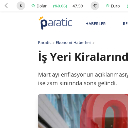
(%0.06)
47.59
Dolar
Euro
HABERLER
RE
Paratic
»
Ekonomi Haberleri
»
İş Yeri Kiraları
Mart ayı enflasyonun açıklanmasıyla
ise zam sınırında sona gelindi.