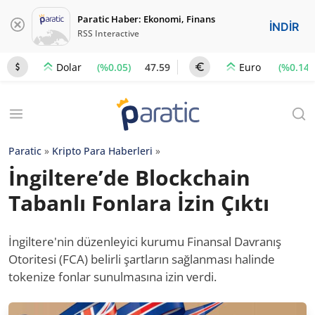
Paratic Haber: Ekonomi, Finans
İNDİR
RSS Interactive
(%0.05)
47.59
(%0.14)
Dolar
Euro
Paratic
»
Kripto Para Haberleri
»
İngiltere’de Blockchain
Tabanlı Fonlara İzin Çıktı
İngiltere'nin düzenleyici kurumu Finansal Davranış
Otoritesi (FCA) belirli şartların sağlanması halinde
tokenize fonlar sunulmasına izin verdi.