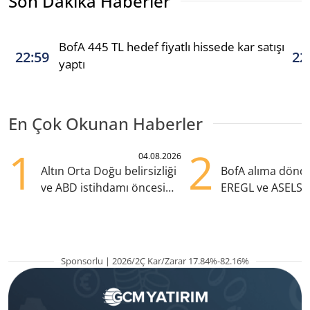
Son Dakika Haberler
BofA 445 TL hedef fiyatlı hissede kar satışı
22:59
22
yaptı
En Çok Okunan Haberler
1
2
04.08.2026
Altın Orta Doğu belirsizliği
BofA alıma dönd
ve ABD istihdamı öncesi
EREGL ve ASELS 
yükselişte
eklendi
Sponsorlu | 2026/2Ç Kar/Zarar 17.84%-82.16%