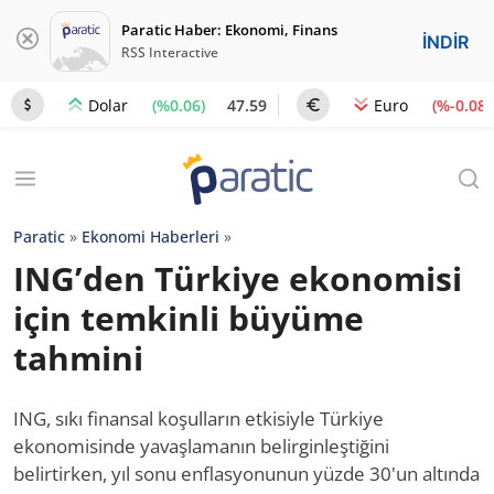
Paratic Haber: Ekonomi, Finans
İNDİR
RSS Interactive
(%0.06)
47.59
(%-0.08)
Dolar
Euro
Paratic
»
Ekonomi Haberleri
»
ING’den Türkiye ekonomisi
için temkinli büyüme
tahmini
ING, sıkı finansal koşulların etkisiyle Türkiye
ekonomisinde yavaşlamanın belirginleştiğini
belirtirken, yıl sonu enflasyonunun yüzde 30'un altında