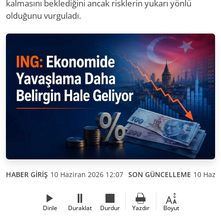
kalmasını beklediğini ancak risklerin yukarı yönlü
olduğunu vurguladı.
HABER GİRİŞ
10 Haziran 2026 12:07
SON GÜNCELLEME
10 Hazir
Dinle
Duraklat
Durdur
Yazdır
Boyut