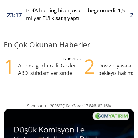
BofA holding bilançosunu beğenmedi: 1,5
23:17
22
milyar TL’lik satış yaptı
En Çok Okunan Haberler
1
2
06.08.2026
Altında güçlü ralli: Gözler
Döviz piyasaları
ABD istihdam verisinde
bekleyiş hakim: Y
pozisyondan kaçı
Sponsorlu | 2026/2Ç Kar/Zarar 17.84%-82.16%