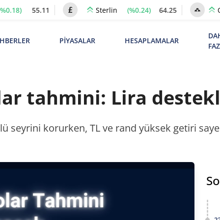
(%0.18)
55.11
(%0.24)
64.25
Sterlin
DA
HBERLER
PİYASALAR
HESAPLAMALAR
FA
ar tahmini: Lira destekl
ü seyrini korurken, TL ve rand yüksek getiri saye
So
2