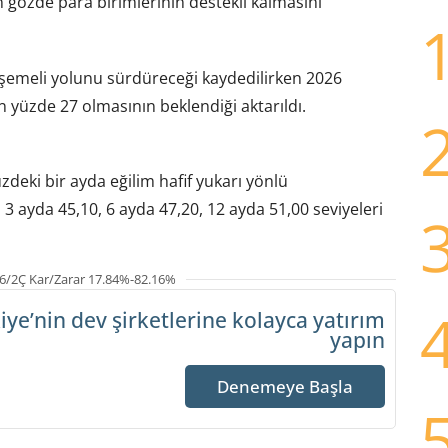
an gözde para birimlerinin destekli kalmasını
şemeli yolunu sürdüreceği kaydedilirken 2026
n yüzde 27 olmasının beklendiği aktarıldı.
eki bir ayda eğilim hafif yukarı yönlü
 3 ayda 45,10, 6 ayda 47,20, 12 ayda 51,00 seviyeleri
6/2Ç Kar/Zarar 17.84%-82.16%
iye’nin dev şirketlerine
kolayca yatırım
yapın
Denemeye Başla