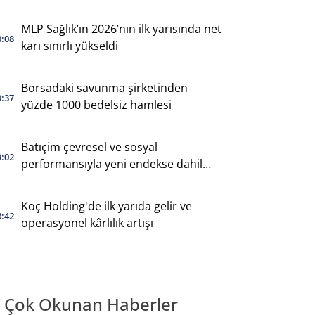
MLP Sağlık’ın 2026’nın ilk yarısında net
0:08
karı sınırlı yükseldi
Borsadaki savunma şirketinden
9:37
yüzde 1000 bedelsiz hamlesi
Batıçim çevresel ve sosyal
9:02
performansıyla yeni endekse dahil
oldu
Koç Holding'de ilk yarıda gelir ve
8:42
operasyonel kârlılık artışı
 Çok Okunan Haberler