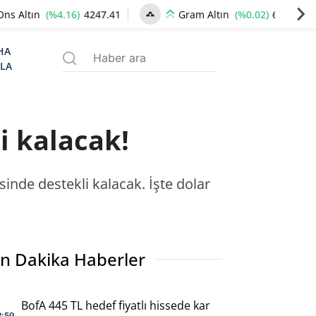
(%4.16)
4247.41
(%0.02)
6497.46
Ons Altın
Gram Altın
HA
ZLA
i kalacak!
sinde destekli kalacak. İşte dolar
n Dakika Haberler
BofA 445 TL hedef fiyatlı hissede kar
2:59