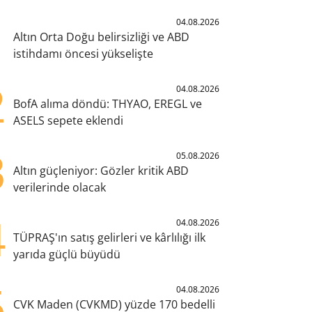
1
04.08.2026
Altın Orta Doğu belirsizliği ve ABD
istihdamı öncesi yükselişte
2
04.08.2026
BofA alıma döndü: THYAO, EREGL ve
ASELS sepete eklendi
3
05.08.2026
Altın güçleniyor: Gözler kritik ABD
verilerinde olacak
4
04.08.2026
TÜPRAŞ'ın satış gelirleri ve kârlılığı ilk
yarıda güçlü büyüdü
5
04.08.2026
CVK Maden (CVKMD) yüzde 170 bedelli