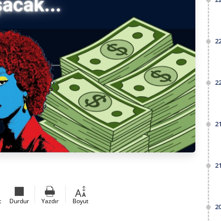
2
2
2
2
t
Durdur
Yazdır
Boyut
2