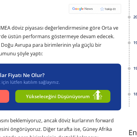
2
EMEA döviz piyasası değerlendirmesine göre Orta ve
lerde üstün performans göstermeye devam edecek.
1
Doğu Avrupa para birimlerinin yıla güçlü bir
rumunu şöyle yaptı:
1
lar Fiyatı Ne Olur?
için lütfen katılım sağlayınız.
1
Yükseleceğini Düşünüyorum
asını beklemiyoruz, ancak döviz kurlarının forward
ini öngörüyoruz. Diğer tarafta ise, Güney Afrika
En