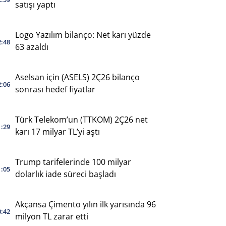
satışı yaptı
Logo Yazılım bilanço: Net karı yüzde
2:48
63 azaldı
Aselsan için (ASELS) 2Ç26 bilanço
2:06
sonrası hedef fiyatlar
Türk Telekom’un (TTKOM) 2Ç26 net
1:29
karı 17 milyar TL’yi aştı
Trump tarifelerinde 100 milyar
1:05
dolarlık iade süreci başladı
Akçansa Çimento yılın ilk yarısında 96
0:42
milyon TL zarar etti