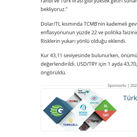
randı ve Türk lirası gibi yüksek getiri sun
bekliyoruz.”
Dolar/TL kısmında TCMB’nin kademeli gev
enflasyonunun yüzde 22 ve politika faizini
Risklerin yukarı yönlü olduğu eklendi.
Kur 43,11 seviyesinde bulunurken, önümüzd
değerlendirildi. USD/TRY için 1 ayda 43,70,
öngörüldü.
Sponsorlu | 202
Türk