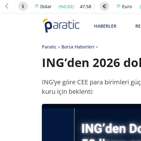
(%0.02)
47.58
Dolar
Euro
HABERLER
RE
Paratic
»
Borsa Haberleri
»
ING’den 2026 dol
ING’ye göre CEE para birimleri güçl
kuru için beklenti: