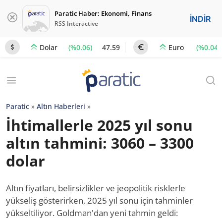
Paratic Haber: Ekonomi, Finans
İNDİR
RSS Interactive
(%0.06)
47.59
(%0.04)
Dolar
Euro
Paratic
»
Altın Haberleri
»
İhtimallerle 2025 yıl sonu
altın tahmini: 3060 – 3300
dolar
Altın fiyatları, belirsizlikler ve jeopolitik risklerle
yükseliş gösterirken, 2025 yıl sonu için tahminler
yükseltiliyor. Goldman'dan yeni tahmin geldi: