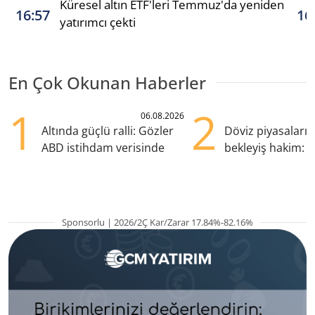
Küresel altın ETF'leri Temmuz'da yeniden
16:57
16
yatırımcı çekti
En Çok Okunan Haberler
1
2
06.08.2026
Altında güçlü ralli: Gözler
Döviz piyasaları
ABD istihdam verisinde
bekleyiş hakim: Y
pozisyondan kaçı
Sponsorlu | 2026/2Ç Kar/Zarar 17.84%-82.16%