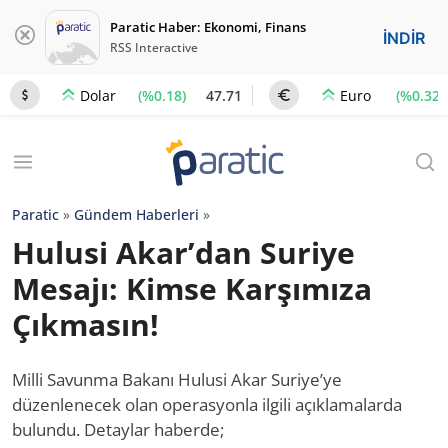
Paratic Haber: Ekonomi, Finans
İNDİR
RSS Interactive
(%0.18)
47.71
(%0.32)
Dolar
Euro
Paratic
»
Gündem Haberleri
»
Hulusi Akar’dan Suriye
Mesajı: Kimse Karşımıza
Çıkmasın!
Milli Savunma Bakanı Hulusi Akar Suriye’ye
düzenlenecek olan operasyonla ilgili açıklamalarda
bulundu. Detaylar haberde;