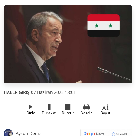
HABER GİRİŞ
07 Haziran 2022 18:01
Dinle
Duraklat
Durdur
Yazdır
Boyut
Aysun Deniz