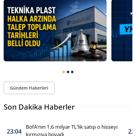
Gündem Haberleri
Son Dakika Haberler
BofA’nın 1,6 milyar TL’lik satışı o hisseyi
23:04
22
kırmızıya boyadı