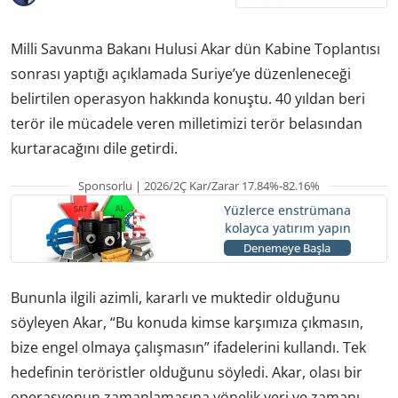
Milli Savunma Bakanı Hulusi Akar dün Kabine Toplantısı
sonrası yaptığı açıklamada Suriye’ye düzenleneceği
belirtilen operasyon hakkında konuştu. 40 yıldan beri
terör ile mücadele veren milletimizi terör belasından
kurtaracağını dile getirdi.
Sponsorlu | 2026/2Ç Kar/Zarar 17.84%-82.16%
Yüzlerce enstrümana
kolayca yatırım yapın
Denemeye Başla
Bununla ilgili azimli, kararlı ve muktedir olduğunu
söyleyen Akar, “Bu konuda kimse karşımıza çıkmasın,
bize engel olmaya çalışmasın” ifadelerini kullandı. Tek
hedefinin teröristler olduğunu söyledi. Akar, olası bir
operasyonun zamanlamasına yönelik yeri ve zamanı