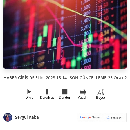
HABER GİRİŞ
06 Ekim 2023 15:14
SON GÜNCELLEME
23 Ocak 20
Dinle
Duraklat
Durdur
Yazdır
Boyut
Sevgül Kaba