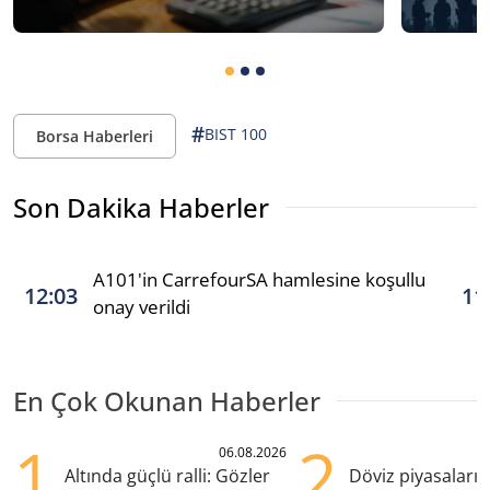
#
BIST 100
Borsa Haberleri
Son Dakika Haberler
A101'in CarrefourSA hamlesine koşullu
12:03
11
onay verildi
En Çok Okunan Haberler
1
2
06.08.2026
Altında güçlü ralli: Gözler
Döviz piyasaları