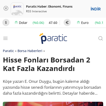
Paratic Haber: Ekonomi, Finans
İNDİR
RSS Interactive
(%0.06)
47.60
(%0.1)
Dolar
Euro
Paratic
»
Borsa Haberleri
»
Hisse Fonları Borsadan 2
Kat Fazla Kazandırdı
Köşe yazarı E. Onur Duygu, bugün kaleme aldığı
yazısında hisse senedi fonlarının yatırımcıya borsadan
daha fazla kazandırdığını belirtti. Detaylar haberde...