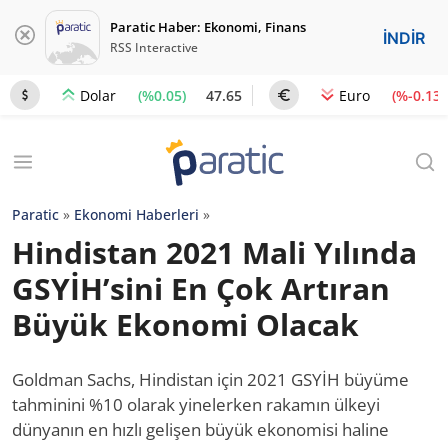
Paratic Haber: Ekonomi, Finans
İNDİR
RSS Interactive
(%0.05)
47.65
(%-0.13)
Dolar
Euro
Paratic
»
Ekonomi Haberleri
»
Hindistan 2021 Mali Yılında
GSYİH’sini En Çok Artıran
Büyük Ekonomi Olacak
Goldman Sachs, Hindistan için 2021 GSYİH büyüme
tahminini %10 olarak yinelerken rakamın ülkeyi
dünyanın en hızlı gelişen büyük ekonomisi haline