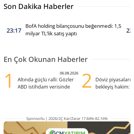
Son Dakika Haberler
BofA holding bilançosunu beğenmedi: 1,5
23:17
22
milyar TL’lik satış yaptı
En Çok Okunan Haberler
1
2
06.08.2026
Altında güçlü ralli: Gözler
Döviz piyasaları
ABD istihdam verisinde
bekleyiş hakim: Y
pozisyondan kaçı
Sponsorlu | 2026/2Ç Kar/Zarar 17.84%-82.16%