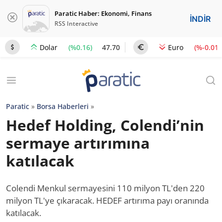
Paratic Haber: Ekonomi, Finans
İNDİR
RSS Interactive
(%0.16)
47.70
(%-0.01)
Dolar
Euro
Paratic
»
Borsa Haberleri
»
Hedef Holding, Colendi’nin
sermaye artırımına
katılacak
Colendi Menkul sermayesini 110 milyon TL'den 220
milyon TL'ye çıkaracak. HEDEF artırıma payı oranında
katılacak.