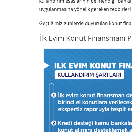
kullandırım esaslarının belirlendiği, bank
uygulanmasına yönelik gereken tedbirleri a
Geçtiğimiz günlerde duyurulan konut finans
İlk Evim Konut Finansmanı P