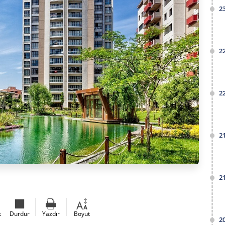
2
2
2
2
2
t
Durdur
Yazdır
Boyut
2