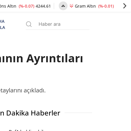
(%-0.07)
4244.61
(%-0.01)
6495.20
Ons Altın
Gram Altın
HA
ZLA
nın Ayrıntıları
aylarını açıkladı.
n Dakika Haberler