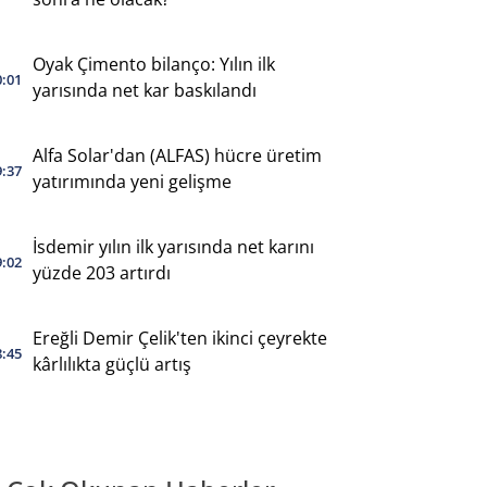
Oyak Çimento bilanço: Yılın ilk
0:01
yarısında net kar baskılandı
Alfa Solar'dan (ALFAS) hücre üretim
9:37
yatırımında yeni gelişme
İsdemir yılın ilk yarısında net karını
9:02
yüzde 203 artırdı
Ereğli Demir Çelik'ten ikinci çeyrekte
8:45
kârlılıkta güçlü artış