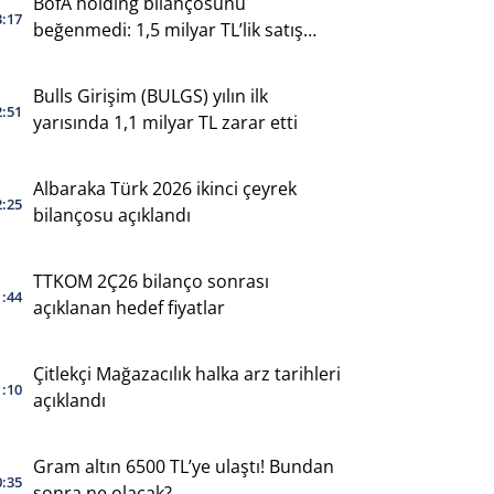
BofA holding bilançosunu
3:17
beğenmedi: 1,5 milyar TL’lik satış
yaptı
Bulls Girişim (BULGS) yılın ilk
2:51
yarısında 1,1 milyar TL zarar etti
Albaraka Türk 2026 ikinci çeyrek
2:25
bilançosu açıklandı
TTKOM 2Ç26 bilanço sonrası
1:44
açıklanan hedef fiyatlar
Çitlekçi Mağazacılık halka arz tarihleri
1:10
açıklandı
Gram altın 6500 TL’ye ulaştı! Bundan
0:35
sonra ne olacak?