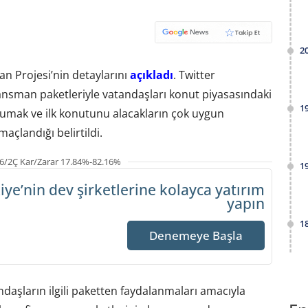
2
n Projesi’nin detaylarını
açıkladı
. Twitter
nsman paketleriyle vatandaşları konut piyasasındaki
1
umak ve ilk konutunu alacakların çok uygun
açlandığı belirtildi.
6/2Ç Kar/Zarar 17.84%-82.16%
1
iye’nin dev şirketlerine
kolayca yatırım
yapın
1
Denemeye Başla
aşların ilgili paketten faydalanmaları amacıyla