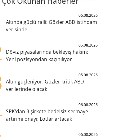
 Çok Okunan Haberler
1
06.08.2026
Altında güçlü ralli: Gözler ABD istihdam
verisinde
2
06.08.2026
Döviz piyasalarında bekleyiş hakim:
Yeni pozisyondan kaçınılıyor
3
05.08.2026
Altın güçleniyor: Gözler kritik ABD
verilerinde olacak
4
06.08.2026
SPK'dan 3 şirkete bedelsiz sermaye
artırımı onayı: Lotlar artacak
06.08.2026