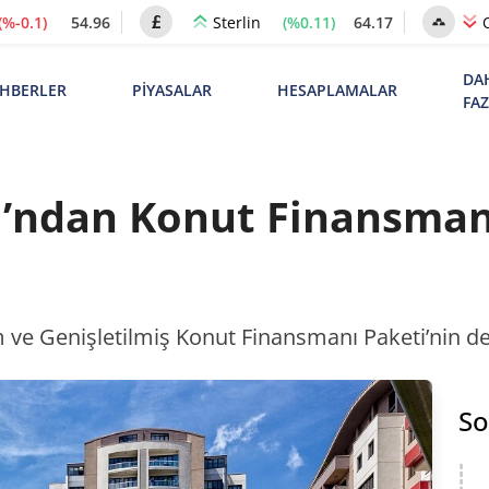
(%-0.1)
54.96
(%0.11)
64.17
Sterlin
DA
HBERLER
PİYASALAR
HESAPLAMALAR
FA
ı’ndan Konut Finansmanı
 ve Genişletilmiş Konut Finansmanı Paketi’nin det
So