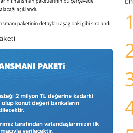
En
aların finansman paketlerinin bu çerçevede
lacağı açıklandı.
manı paketinin detayları aşağıdaki gibi sıralandı.
aketi