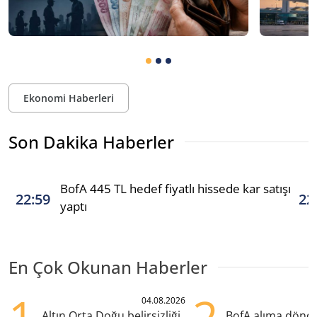
Ekonomi Haberleri
Son Dakika Haberler
BofA 445 TL hedef fiyatlı hissede kar satışı
22:59
22
yaptı
En Çok Okunan Haberler
04.08.2026
Altın Orta Doğu belirsizliği
BofA alıma dönd