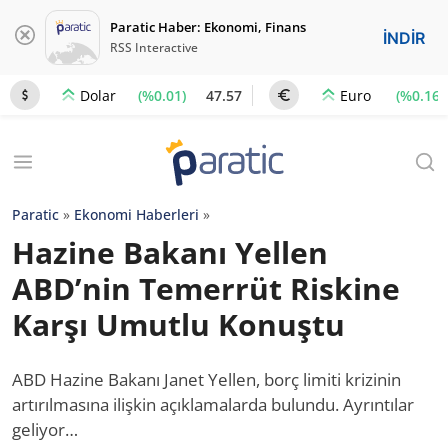
Paratic Haber: Ekonomi, Finans
İNDİR
RSS Interactive
(%0.01)
47.57
(%0.16)
Dolar
Euro
Paratic
»
Ekonomi Haberleri
»
Hazine Bakanı Yellen
ABD’nin Temerrüt Riskine
Karşı Umutlu Konuştu
ABD Hazine Bakanı Janet Yellen, borç limiti krizinin
artırılmasına ilişkin açıklamalarda bulundu. Ayrıntılar
geliyor…