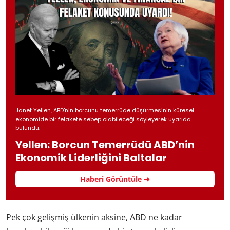
Janet Yellen, ABD'nin borcunu temerrüde düşürmesinin küresel
ekonomide bir felakete sebep olabileceği söyleyerek uyarıda
bulundu.
Yellen: Borcun Temerrüdü ABD’nin
Ekonomik Liderliğini Baltalar
Haberi Görüntüle ➜
Pek çok gelişmiş ülkenin aksine, ABD ne kadar