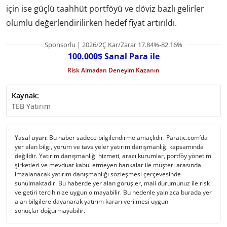
için ise güçlü taahhüt portföyü ve döviz bazlı gelirler
olumlu değerlendirilirken hedef fiyat artırıldı.
Sponsorlu | 2026/2Ç Kar/Zarar 17.84%-82.16%
100.000$ Sanal Para ile
Risk Almadan Deneyim Kazanın
Kaynak:
TEB Yatırım
Yasal uyarı:
Bu haber sadece bilgilendirme amaçlıdır. Paratic.com’da
yer alan bilgi, yorum ve tavsiyeler yatırım danışmanlığı kapsamında
değildir. Yatırım danışmanlığı hizmeti, aracı kurumlar, portföy yönetim
şirketleri ve mevduat kabul etmeyen bankalar ile müşteri arasında
imzalanacak yatırım danışmanlığı sözleşmesi çerçevesinde
sunulmaktadır. Bu haberde yer alan görüşler, mali durumunuz ile risk
ve getiri tercihinize uygun olmayabilir. Bu nedenle yalnızca burada yer
alan bilgilere dayanarak yatırım kararı verilmesi uygun
sonuçlar doğurmayabilir.