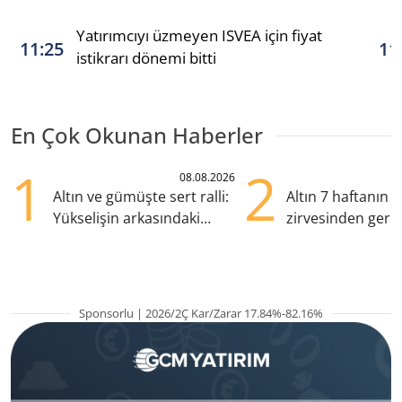
Yatırımcıyı üzmeyen ISVEA için fiyat
11:25
11
istikrarı dönemi bitti
En Çok Okunan Haberler
1
2
08.08.2026
Altın ve gümüşte sert ralli:
Altın 7 haftanın
Yükselişin arkasındaki
zirvesinden geril
kritik etkenler
Gözler ABD enfl
Sponsorlu | 2026/2Ç Kar/Zarar 17.84%-82.16%