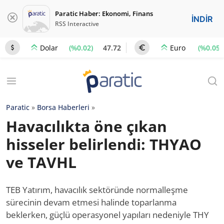
Paratic Haber: Ekonomi, Finans
İNDİR
RSS Interactive
(%0.02)
47.72
(%0.05)
Dolar
Euro
Paratic
»
Borsa Haberleri
»
Havacılıkta öne çıkan
hisseler belirlendi: THYAO
ve TAVHL
TEB Yatırım, havacılık sektöründe normalleşme
sürecinin devam etmesi halinde toparlanma
beklerken, güçlü operasyonel yapıları nedeniyle THY