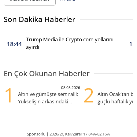
Son Dakika Haberler
Trump Media ile Crypto.com yollarını
18:44
18
ayırdı
En Çok Okunan Haberler
1
2
08.08.2026
Altın ve gümüşte sert ralli:
Altın Ocak'tan b
Yükselişin arkasındaki
güçlü haftalık yük
kritik etkenler
hazırlanıyor
Sponsorlu | 2026/2Ç Kar/Zarar 17.84%-82.16%