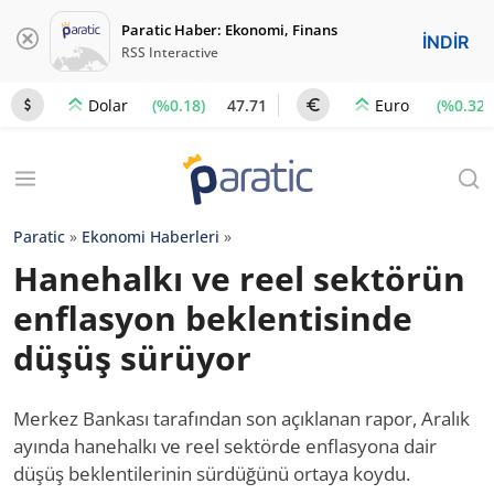
Paratic Haber: Ekonomi, Finans
İNDİR
RSS Interactive
(%0.18)
47.71
(%0.32)
Dolar
Euro
Paratic
»
Ekonomi Haberleri
»
Hanehalkı ve reel sektörün
enflasyon beklentisinde
düşüş sürüyor
Merkez Bankası tarafından son açıklanan rapor, Aralık
ayında hanehalkı ve reel sektörde enflasyona dair
düşüş beklentilerinin sürdüğünü ortaya koydu.