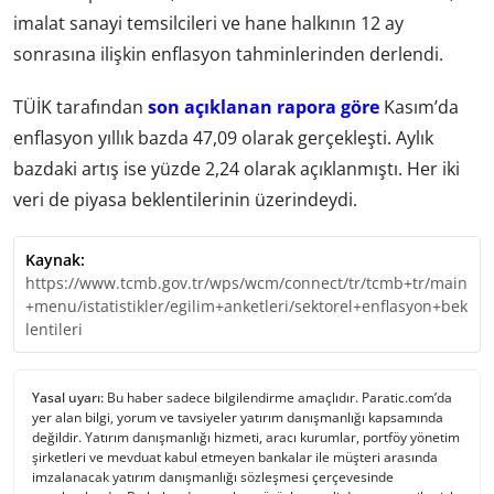
imalat sanayi temsilcileri ve hane halkının 12 ay
sonrasına ilişkin enflasyon tahminlerinden derlendi.
TÜİK tarafından
son açıklanan rapora göre
Kasım’da
enflasyon yıllık bazda 47,09 olarak gerçekleşti. Aylık
bazdaki artış ise yüzde 2,24 olarak açıklanmıştı. Her iki
veri de piyasa beklentilerinin üzerindeydi.
Kaynak:
https://www.tcmb.gov.tr/wps/wcm/connect/tr/tcmb+tr/main
+menu/istatistikler/egilim+anketleri/sektorel+enflasyon+bek
lentileri
Yasal uyarı:
Bu haber sadece bilgilendirme amaçlıdır. Paratic.com’da
yer alan bilgi, yorum ve tavsiyeler yatırım danışmanlığı kapsamında
değildir. Yatırım danışmanlığı hizmeti, aracı kurumlar, portföy yönetim
şirketleri ve mevduat kabul etmeyen bankalar ile müşteri arasında
imzalanacak yatırım danışmanlığı sözleşmesi çerçevesinde