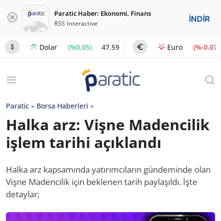
Paratic Haber: Ekonomi, Finans
İNDİR
RSS Interactive
(%0.05)
47.59
(%-0.07)
Dolar
Euro
Paratic
»
Borsa Haberleri
»
Halka arz: Vişne Madencilik
işlem tarihi açıklandı
Halka arz kapsamında yatırımcıların gündeminde olan
Vişne Madencilik için beklenen tarih paylaşıldı. İşte
detaylar;