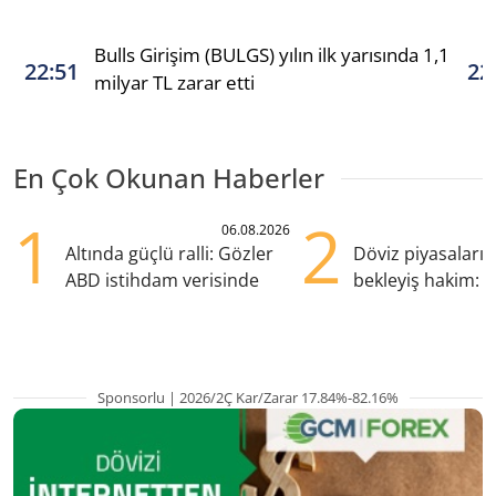
Bulls Girişim (BULGS) yılın ilk yarısında 1,1
22:51
22
milyar TL zarar etti
En Çok Okunan Haberler
1
2
06.08.2026
Altında güçlü ralli: Gözler
Döviz piyasaları
ABD istihdam verisinde
bekleyiş hakim: Y
pozisyondan kaçı
Sponsorlu | 2026/2Ç Kar/Zarar 17.84%-82.16%