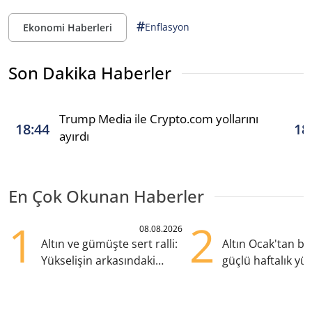
#
Enflasyon
Ekonomi Haberleri
Son Dakika Haberler
Trump Media ile Crypto.com yollarını
18:44
18
ayırdı
En Çok Okunan Haberler
1
2
08.08.2026
Altın ve gümüşte sert ralli:
Altın Ocak'tan b
Yükselişin arkasındaki
güçlü haftalık yük
kritik etkenler
hazırlanıyor