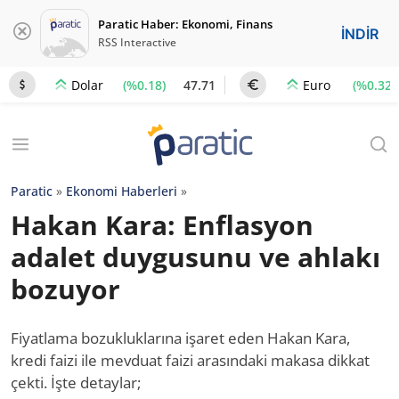
Paratic Haber: Ekonomi, Finans
İNDİR
RSS Interactive
(%0.18)
47.71
(%0.32)
Dolar
Euro
Paratic
»
Ekonomi Haberleri
»
Hakan Kara: Enflasyon
adalet duygusunu ve ahlakı
bozuyor
Fiyatlama bozukluklarına işaret eden Hakan Kara,
kredi faizi ile mevduat faizi arasındaki makasa dikkat
çekti. İşte detaylar;