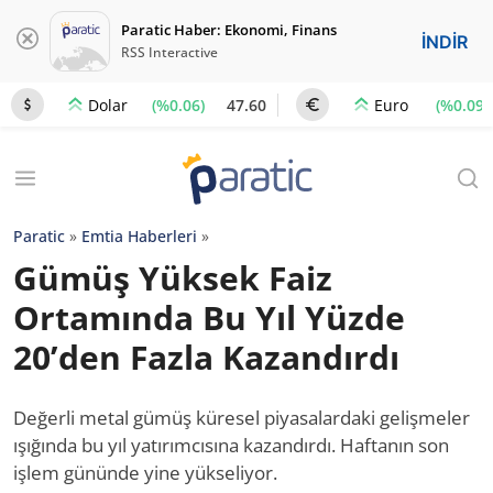
Paratic Haber: Ekonomi, Finans
İNDİR
RSS Interactive
(%0.06)
47.60
(%0.09)
Dolar
Euro
Paratic
»
Emtia Haberleri
»
Gümüş Yüksek Faiz
Ortamında Bu Yıl Yüzde
20’den Fazla Kazandırdı
Değerli metal gümüş küresel piyasalardaki gelişmeler
ışığında bu yıl yatırımcısına kazandırdı. Haftanın son
işlem gününde yine yükseliyor.