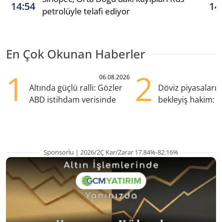
14:54
14
petrolüyle telafi ediyor
En Çok Okunan Haberler
1
2
06.08.2026
Altında güçlü ralli: Gözler
Döviz piyasaları
ABD istihdam verisinde
bekleyiş hakim: Y
pozisyondan kaçı
Sponsorlu | 2026/2Ç Kar/Zarar 17.84%-82.16%