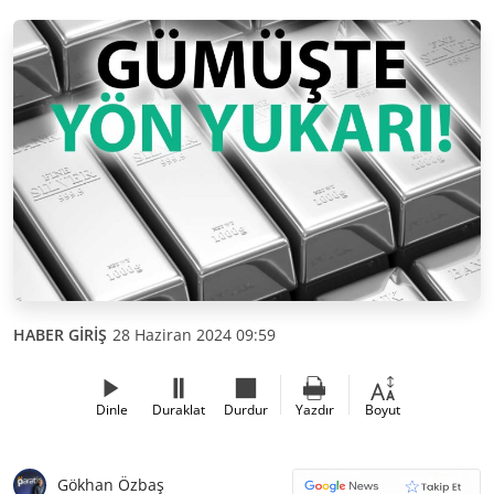
HABER GİRİŞ
28 Haziran 2024 09:59
Dinle
Duraklat
Durdur
Yazdır
Boyut
Gökhan Özbaş