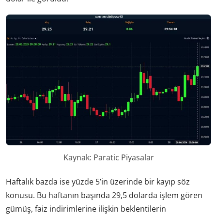
Kaynak: Paratic Piyasalar
Haftalık bazda ise yüzde 5’in üzerinde bir kayıp söz
konusu. Bu haftanın başında 29,5 dolarda işlem gören
gümüş, faiz indirimlerine ilişkin beklentilerin