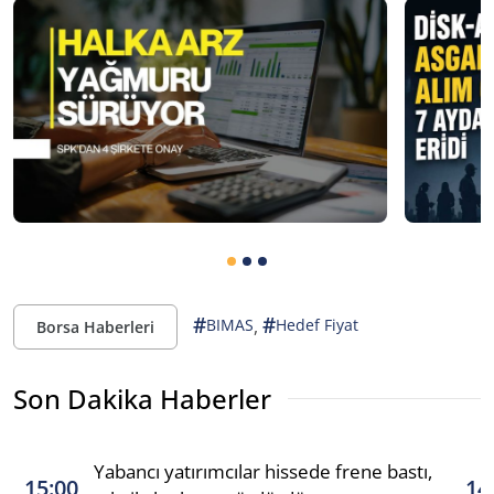
#
#
,
BIMAS
Hedef Fiyat
Borsa Haberleri
Son Dakika Haberler
Yabancı yatırımcılar hissede frene bastı,
15:00
14