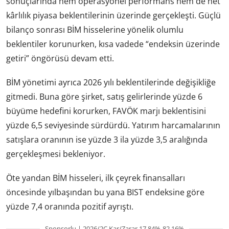
sonuçlarında hem operasyonel performans hem de net
kârlılık piyasa beklentilerinin üzerinde gerçekleşti. Güçlü
bilanço sonrası BİM hisselerine yönelik olumlu
beklentiler korunurken, kısa vadede “endeksin üzerinde
getiri” öngörüsü devam etti.
BİM yönetimi ayrıca 2026 yılı beklentilerinde değişikliğe
gitmedi. Buna göre şirket, satış gelirlerinde yüzde 6
büyüme hedefini korurken, FAVÖK marjı beklentisini
yüzde 6,5 seviyesinde sürdürdü. Yatırım harcamalarının
satışlara oranının ise yüzde 3 ila yüzde 3,5 aralığında
gerçekleşmesi bekleniyor.
Öte yandan BİM hisseleri, ilk çeyrek finansalları
öncesinde yılbaşından bu yana BIST endeksine göre
yüzde 7,4 oranında pozitif ayrıştı.
Sponsorlu | 2026/2Ç Kar/Zarar 17.84%-82.16%