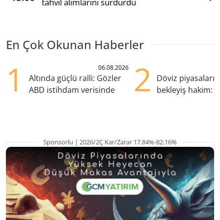
tahvil alımlarını sürdürdü
En Çok Okunan Haberler
1
2
06.08.2026
Altında güçlü ralli: Gözler
Döviz piyasaları
ABD istihdam verisinde
bekleyiş hakim: Y
pozisyondan kaçı
Sponsorlu | 2026/2Ç Kar/Zarar 17.84%-82.16%