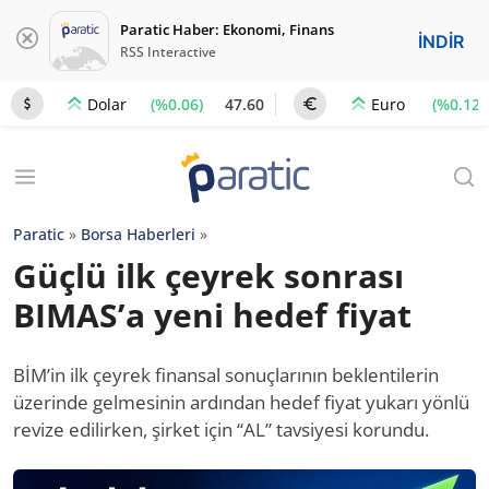
Paratic Haber: Ekonomi, Finans
İNDİR
RSS Interactive
(%0.06)
47.60
(%0.12)
Dolar
Euro
Paratic
»
Borsa Haberleri
»
Güçlü ilk çeyrek sonrası
BIMAS’a yeni hedef fiyat
BİM’in ilk çeyrek finansal sonuçlarının beklentilerin
üzerinde gelmesinin ardından hedef fiyat yukarı yönlü
revize edilirken, şirket için “AL” tavsiyesi korundu.