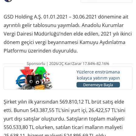
GSD Holding A.Ş. 01.01.2021 – 30.06.2021 dönemine ait
ayrıntılı gelir tablosunu yayımladı. Anadolu Kurumlar
Vergi Dairesi Müdürlüğü’nden elde edilen, 2021 yılı ikinci
dönem geçici vergi beyannamesi Kamuyu Aydınlatma
Platformu üzerinden duyuruldu.
Sponsorlu | 2026/2Ç Kar/Zarar 17.84%-82.16%
Yüzlerce enstrümana
kolayca yatırım yapın
Denemeye Başla
Şirket yılın ilk yarısından 569.810,12 TL brüt satış elde
etti. Bunun 543.387,55 TL’sini yurt içi, 26.422,57 TL’sini
yurt dışı satışlar oluşturdu. Satışların toplam maliyeti
550.533,80 TL olurken, satılan ticari malların maliyeti
25.638,11, hizmet maliyeti 524.895,69 TL oldu.