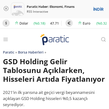
Paratic Haber: Ekonomi, Finans
İNDİR
RSS Interactive
(%0.18)
47.71
(%0.32)
Dolar
Euro
Paratic
»
Borsa Haberleri
»
GSD Holding Gelir
Tablosunu Açıklarken,
Hisseleri Artıda Fiyatlanıyor
2021’in ilk yarısına ait geçici vergi beyannamesini
açıklayan GSD Holding hisseleri %0,5 kazançlı
seyrediyor.