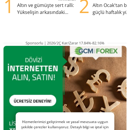
1
2
Altın ve gümüşte sert ralli:
Altın Ocak'tan b
Yükselişin arkasındaki
güçlü haftalık yük
kritik etkenler
hazırlanıyor
Sponsorlu | 2026/2Ç Kar/Zarar 17.84%-82.16%
Hizmetlerimizi geliştirmek ve yasal mevzuata uygun
şekilde çerezler kullanıyoruz. Detaylı bilgi ve iptal için