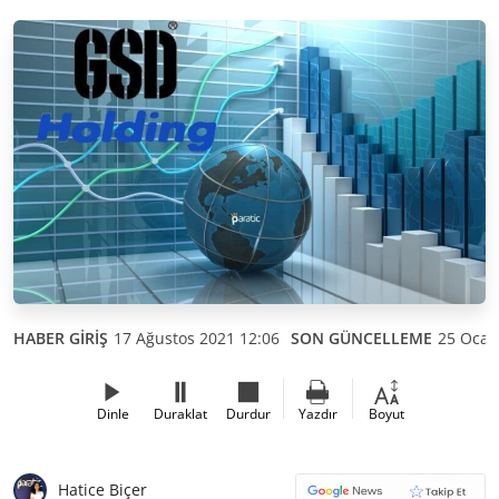
HABER GİRİŞ
17 Ağustos 2021 12:06
SON GÜNCELLEME
25 Ocak
Dinle
Duraklat
Durdur
Yazdır
Boyut
Hatice Biçer