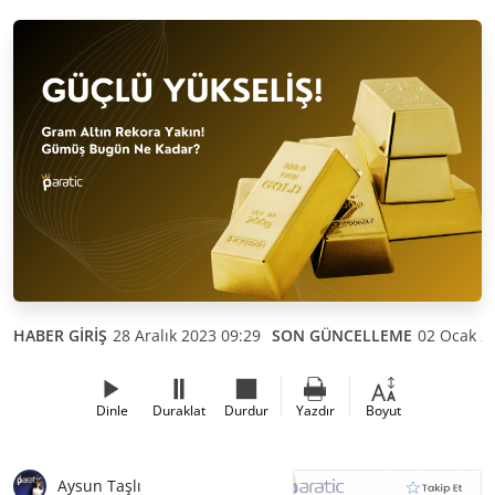
HABER GİRİŞ
28 Aralık 2023 09:29
SON GÜNCELLEME
02 Ocak 2
Dinle
Duraklat
Durdur
Yazdır
Boyut
Aysun Taşlı