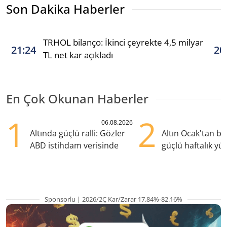
Son Dakika Haberler
TRHOL bilanço: İkinci çeyrekte 4,5 milyar
21:24
20
TL net kar açıkladı
En Çok Okunan Haberler
1
2
06.08.2026
Altında güçlü ralli: Gözler
Altın Ocak'tan b
ABD istihdam verisinde
güçlü haftalık yük
hazırlanıyor
Sponsorlu | 2026/2Ç Kar/Zarar 17.84%-82.16%