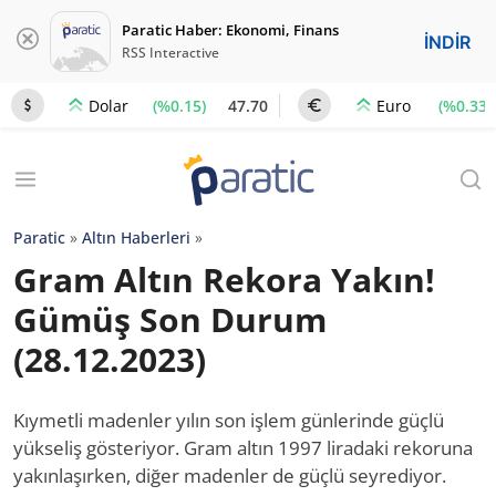
Paratic Haber: Ekonomi, Finans
İNDİR
RSS Interactive
(%0.15)
47.70
(%0.33)
Dolar
Euro
Paratic
»
Altın Haberleri
»
Gram Altın Rekora Yakın!
Gümüş Son Durum
(28.12.2023)
Kıymetli madenler yılın son işlem günlerinde güçlü
yükseliş gösteriyor. Gram altın 1997 liradaki rekoruna
yakınlaşırken, diğer madenler de güçlü seyrediyor.