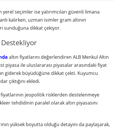
n yerel seçimler ise yatırımcıları güvenli limana
canlı kalırken, uzman isimler gram altının
iri sunduğuna dikkat çekiyor.
ı Destekliyor
nda
altın fiyatlarını değerlendiren ALB Menkul Altın
t piyasa ile uluslararası piyasalar arasındaki fiyat
ının giderek büyüdüğüne dikkat çekti. Kuyumcu
ar çıktığını ekledi.
 fiyatlarının jeopolitik risklerden destelenmeye
leer tehdidinin paralel olarak altın piyasasını
rının yüksek boyutta olduğu detayını da paylaşarak,