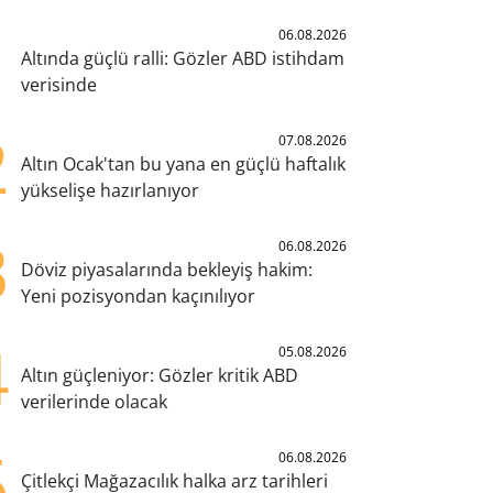
1
06.08.2026
Altında güçlü ralli: Gözler ABD istihdam
verisinde
2
07.08.2026
Altın Ocak'tan bu yana en güçlü haftalık
yükselişe hazırlanıyor
3
06.08.2026
Döviz piyasalarında bekleyiş hakim:
Yeni pozisyondan kaçınılıyor
4
05.08.2026
Altın güçleniyor: Gözler kritik ABD
verilerinde olacak
5
06.08.2026
Çitlekçi Mağazacılık halka arz tarihleri