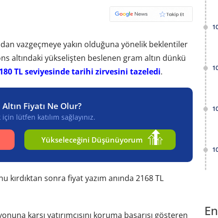
1
ndan vazgeçmeye yakın olduğuna yönelik beklentiler
 ons altındaki yükselişten beslenen gram altın dünkü
1
180 TL seviyesinde tarihi zirvesini tazeledi
.
 Altın Fiyatı Ne Olur?
1
için lütfen katılım sağlayınız.
Yükseleceğini Düşünüyorum
1
u kırdıktan sonra fiyat yazım anında 2168 TL
En
asyonuna karşı yatırımcısını koruma başarısı gösteren