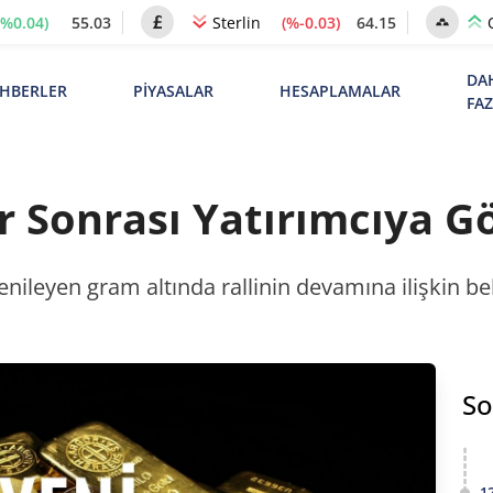
(%0.04)
55.03
(%-0.03)
64.15
Sterlin
DA
HBERLER
PİYASALAR
HESAPLAMALAR
FA
 Sonrası Yatırımcıya Gö
enileyen gram altında rallinin devamına ilişkin be
So
1