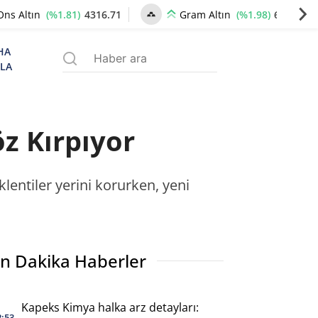
(%1.81)
4316.71
(%1.98)
6621.17
Ons Altın
Gram Altın
HA
ZLA
z Kırpıyor
klentiler yerini korurken, yeni
n Dakika Haberler
Kapeks Kimya halka arz detayları:
2:53