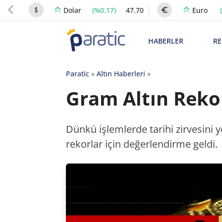
(%0.17)
47.70
Dolar
Euro
HABERLER
RE
Paratic
»
Altın Haberleri
»
Gram Altın Rekor
Dünkü işlemlerde tarihi zirvesini y
rekorlar için değerlendirme geldi.