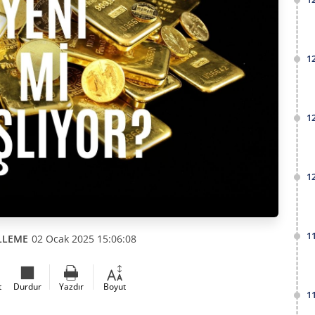
1
1
1
1
LLEME
02 Ocak 2025 15:06:08
t
Durdur
Yazdır
Boyut
1