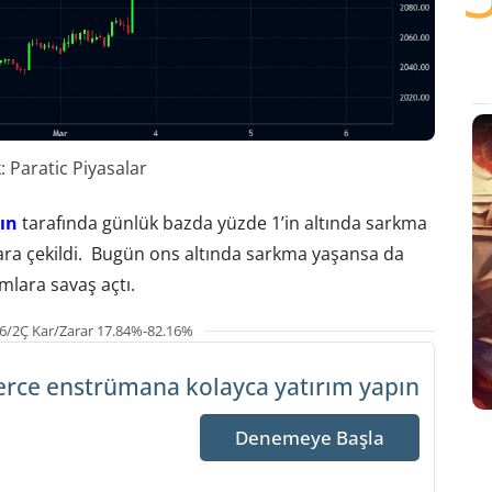
 Paratic Piyasalar
tın
tarafında günlük bazda yüzde 1’in altında sarkma
ara çekildi. Bugün ons altında sarkma yaşansa da
lara savaş açtı.
6/2Ç Kar/Zarar 17.84%-82.16%
erce enstrümana
kolayca yatırım yapın
Denemeye Başla