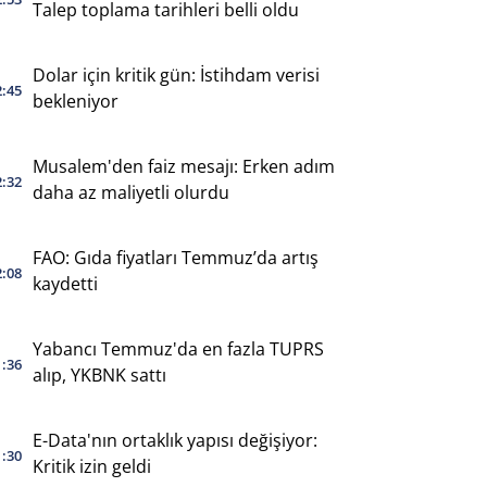
Talep toplama tarihleri belli oldu
Dolar için kritik gün: İstihdam verisi
2:45
bekleniyor
Musalem'den faiz mesajı: Erken adım
2:32
daha az maliyetli olurdu
FAO: Gıda fiyatları Temmuz’da artış
2:08
kaydetti
Yabancı Temmuz'da en fazla TUPRS
1:36
alıp, YKBNK sattı
E-Data'nın ortaklık yapısı değişiyor:
1:30
Kritik izin geldi