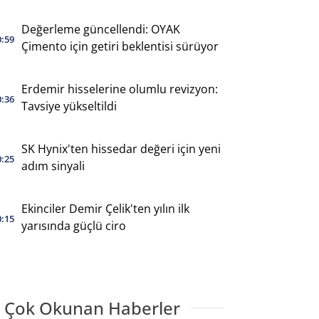
Değerleme güncellendi: OYAK
0:59
Çimento için getiri beklentisi sürüyor
Erdemir hisselerine olumlu revizyon:
0:36
Tavsiye yükseltildi
SK Hynix'ten hissedar değeri için yeni
0:25
adım sinyali
Ekinciler Demir Çelik'ten yılın ilk
0:15
yarısında güçlü ciro
 Çok Okunan Haberler