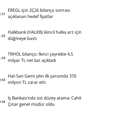
EREGL için 2Ç26 bilanço sonrası
2:31
açıklanan hedef fiyatlar
Halkbank (HALKB) ikincil halka arz için
1:55
düğmeye bastı
TRHOL bilanço: İkinci çeyrekte 4,5
1:24
milyar TL net kar açıkladı
Hat-San Gemi yılın ilk yarısında 370
0:54
milyon TL zarar etti
İş Bankası’nda üst düzey atama: Cahit
0:34
Çınar genel müdür oldu