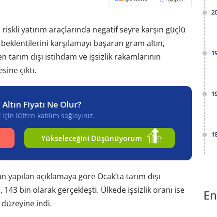
2
riskli yatırım araçlarında negatif seyre karşın güçlü
 beklentilerini karşılamayı başaran gram altın,
1
n tarım dışı istihdam ve işsizlik rakamlarının
ine çıktı.
1
 Altın Fiyatı Ne Olur?
için lütfen katılım sağlayınız.
1
Yükseleceğini Düşünüyorum
an yapılan açıklamaya göre Ocak’ta tarım dışı
 143 bin olarak gerçekleşti. Ülkede işsizlik oranı ise
En
 düzeyine indi.