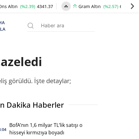
(%2.39)
4341.37
(%2.57)
6659.77
Ons Altın
Gram Altın
HA
ZLA
tazeledi
iş görüldü. İşte detaylar;
n Dakika Haberler
BofA’nın 1,6 milyar TL’lik satışı o
3:04
hisseyi kırmızıya boyadı