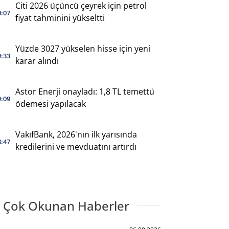
Citi 2026 üçüncü çeyrek için petrol
0:07
fiyat tahminini yükseltti
Yüzde 3027 yükselen hisse için yeni
9:33
karar alındı
Astor Enerji onayladı: 1,8 TL temettü
9:09
ödemesi yapılacak
VakıfBank, 2026'nın ilk yarısında
8:47
kredilerini ve mevduatını artırdı
 Çok Okunan Haberler