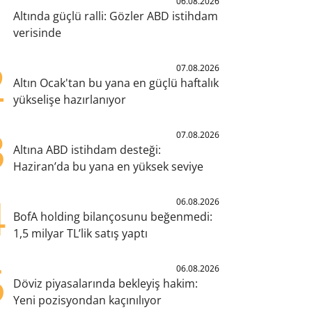
1
06.08.2026
Altında güçlü ralli: Gözler ABD istihdam
verisinde
2
07.08.2026
Altın Ocak'tan bu yana en güçlü haftalık
yükselişe hazırlanıyor
3
07.08.2026
Altına ABD istihdam desteği:
Haziran’da bu yana en yüksek seviye
4
06.08.2026
BofA holding bilançosunu beğenmedi:
1,5 milyar TL’lik satış yaptı
5
06.08.2026
Döviz piyasalarında bekleyiş hakim:
Yeni pozisyondan kaçınılıyor