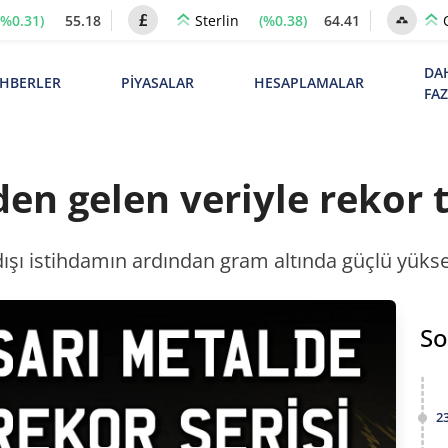
(%0.31)
55.18
(%0.38)
64.41
Sterlin
DA
HBERLER
PİYASALAR
HESAPLAMALAR
FA
en gelen veriyle rekor 
ışı istihdamın ardından gram altında güçlü yüksel
So
2