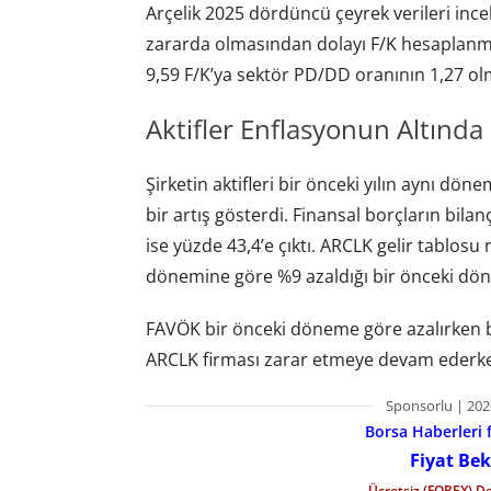
Arçelik 2025 dördüncü çeyrek verileri ince
zararda olmasından dolayı F/K hesaplanm
9,59 F/K’ya sektör PD/DD oranının 1,27 olm
Aktifler Enflasyonun Altında 
Şirketin aktifleri bir önceki yılın aynı d
bir artış gösterdi. Finansal borçların bila
ise yüzde 43,4’e çıktı. ARCLK gelir tablosu 
dönemine göre %9 azaldığı bir önceki dön
FAVÖK bir önceki döneme göre azalırken bi
ARCLK firması zarar etmeye devam ederken
Sponsorlu | 202
Borsa Haberleri f
Fiyat Bek
Ücretsiz (FOREX) D