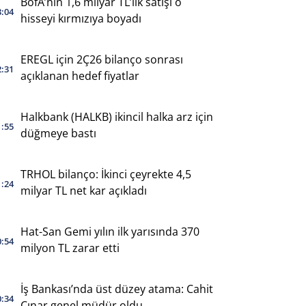
BofA’nın 1,6 milyar TL’lik satışı o
3:04
hisseyi kırmızıya boyadı
EREGL için 2Ç26 bilanço sonrası
2:31
açıklanan hedef fiyatlar
Halkbank (HALKB) ikincil halka arz için
1:55
düğmeye bastı
TRHOL bilanço: İkinci çeyrekte 4,5
1:24
milyar TL net kar açıkladı
Hat-San Gemi yılın ilk yarısında 370
0:54
milyon TL zarar etti
İş Bankası’nda üst düzey atama: Cahit
0:34
Çınar genel müdür oldu