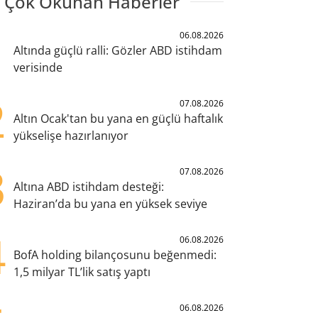
 Çok Okunan Haberler
1
06.08.2026
Altında güçlü ralli: Gözler ABD istihdam
verisinde
2
07.08.2026
Altın Ocak'tan bu yana en güçlü haftalık
yükselişe hazırlanıyor
3
07.08.2026
Altına ABD istihdam desteği:
Haziran’da bu yana en yüksek seviye
4
06.08.2026
BofA holding bilançosunu beğenmedi:
1,5 milyar TL’lik satış yaptı
06.08.2026