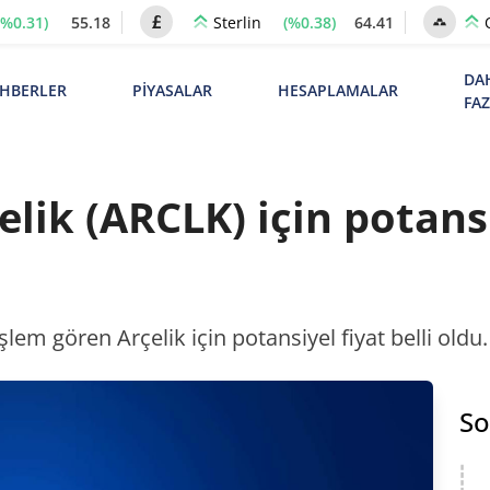
(%0.31)
55.18
(%0.38)
64.41
Sterlin
DA
HBERLER
PİYASALAR
HESAPLAMALAR
FA
lik (ARCLK) için potansi
em gören Arçelik için potansiyel fiyat belli oldu. 
So