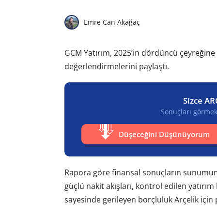
Emre Can Akağaç
GCM Yatırım, 2025’in dördüncü çeyreğine i
değerlendirmelerini paylaştı.
Sizce AR
Sonuçları görmek 
Düşeceğini Düşünüyorum
Rapora göre finansal sonuçların sunumundan
güçlü nakit akışları, kontrol edilen yatır
sayesinde gerileyen borçluluk Arçelik içi