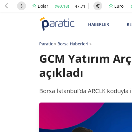
(%0.18)
47.71
Dolar
Euro
HABERLER
RE
Paratic
»
Borsa Haberleri
»
GCM Yatırım Arçe
açıkladı
Borsa İstanbul’da ARCLK koduyla işl