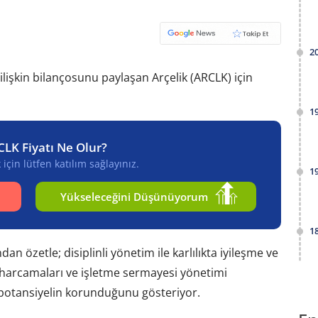
2
lişkin bilançosunu paylaşan Arçelik (ARCLK) için
1
CLK Fiyatı Ne Olur?
için lütfen katılım sağlayınız.
1
Yükseleceğini Düşünüyorum
1
 özetle; disiplinli yönetim ile karlılıkta iyileşme ve
ım harcamaları ve işletme sermayesi yönetimi
n potansiyelin korunduğunu gösteriyor.