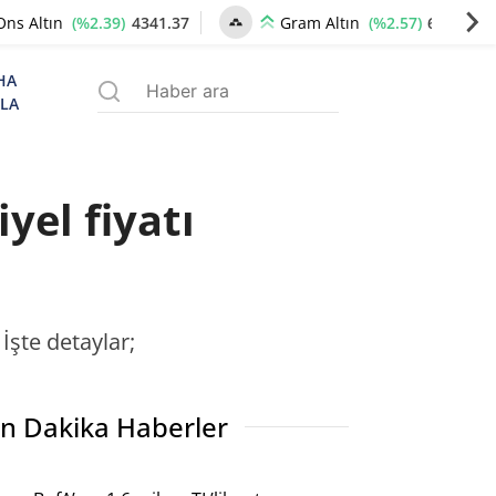
(%2.39)
4341.37
(%2.57)
6659.77
Ons Altın
Gram Altın
HA
ZLA
yel fiyatı
İşte detaylar;
n Dakika Haberler