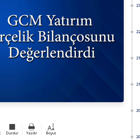
2
2
2
2
2
t
Durdur
Yazdır
Boyut
2