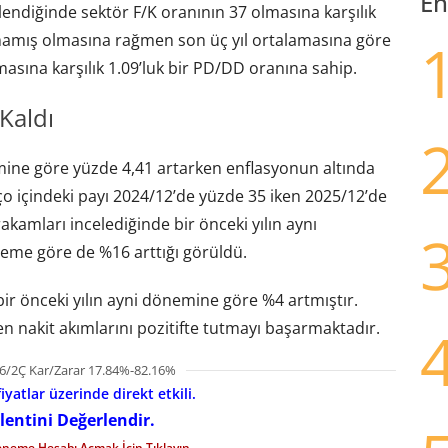
En
lendiğinde sektör F/K oranının 37 olmasına karşılık
amış olmasına rağmen son üç yıl ortalamasına göre
asına karşılık 1.09’luk bir PD/DD oranına sahip.
Kaldı
önemine göre yüzde 4,41 artarken enflasyonun altında
nço içindeki payı 2024/12’de yüzde 35 iken 2025/12’de
rakamları incelediğinde bir önceki yılın aynı
eme göre de %16 arttığı görüldü.
r önceki yılın ayni dönemine göre %4 artmıştır.
 nakit akımlarını pozitifte tutmayı başarmaktadır.
6/2Ç Kar/Zarar 17.84%-82.16%
iyatlar üzerinde direkt etkili.
lentini Değerlendir.
eneme Hesabı Açmak İçin Tıklayın.