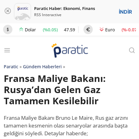
Paratic Haber: Ekonomi, Finans
İNDİR
RSS Interactive
(%0.05)
47.59
(%-0.07)
Dolar
Euro
Paratic
»
Gündem Haberleri
»
Fransa Maliye Bakanı:
Rusya’dan Gelen Gaz
Tamamen Kesilebilir
Fransa Maliye Bakanı Bruno Le Maire, Rus gaz arzını
tamamen kesmenin olası senaryolar arasında başta
geldiğini söyledi. Detaylar haberde;