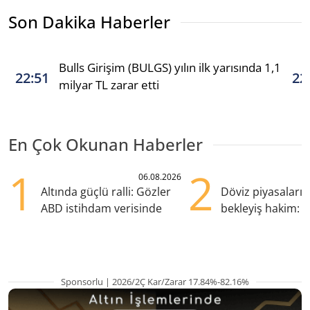
Son Dakika Haberler
Bulls Girişim (BULGS) yılın ilk yarısında 1,1
22:51
22
milyar TL zarar etti
En Çok Okunan Haberler
1
2
06.08.2026
Altında güçlü ralli: Gözler
Döviz piyasaları
ABD istihdam verisinde
bekleyiş hakim: Y
pozisyondan kaçı
Sponsorlu | 2026/2Ç Kar/Zarar 17.84%-82.16%