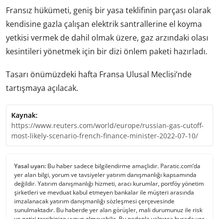
Fransız hükümeti, geniş bir yasa teklifinin parçası olarak
kendisine gazla çalışan elektrik santrallerine el koyma
yetkisi vermek de dahil olmak üzere, gaz arzındaki olası
kesintileri yönetmek için bir dizi önlem paketi hazırladı.
Tasarı önümüzdeki hafta Fransa Ulusal Meclisi’nde
tartışmaya açılacak.
Kaynak:
https://www.reuters.com/world/europe/russian-gas-cutoff-
most-likely-scenario-french-finance-minister-2022-07-10/
Yasal uyarı:
Bu haber sadece bilgilendirme amaçlıdır. Paratic.com’da
yer alan bilgi, yorum ve tavsiyeler yatırım danışmanlığı kapsamında
değildir. Yatırım danışmanlığı hizmeti, aracı kurumlar, portföy yönetim
şirketleri ve mevduat kabul etmeyen bankalar ile müşteri arasında
imzalanacak yatırım danışmanlığı sözleşmesi çerçevesinde
sunulmaktadır. Bu haberde yer alan görüşler, mali durumunuz ile risk
ve getiri tercihinize uygun olmayabilir. Bu nedenle yalnızca burada yer