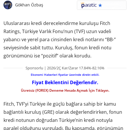
Gökhan Özbaş
Uluslararası kredi derecelendirme kuruluşu Fitch
Ratings, Türkiye Varlık Fonu’nun (TVF) uzun vadeli
yabancı ve yerel para cinsinden kredi notlarını “BB-”
seviyesinde sabit tuttu. Kuruluş, fonun kredi notu
görünümünü ise “pozitif” olarak korudu.
Sponsorlu | 2026/2Ç Kar/Zarar 17.84%-82.16%
Ekonomi Haberleri fiyatlar üzerinde direkt etkili.
Fiyat Beklentini Değerlendir.
Ücretsiz (FOREX) Deneme Hesabı Açmak İçin Tıklayın.
Fitch, TVF’yi Türkiye ile güçlü bağlara sahip bir kamu
bağlantılı kuruluş (GRE) olarak değerlendirirken, fonun
kredi notunun doğrudan Türkiye’nin kredi notuyla
paralel olduğunu vurguladı. Bu kapsamda, görünümün