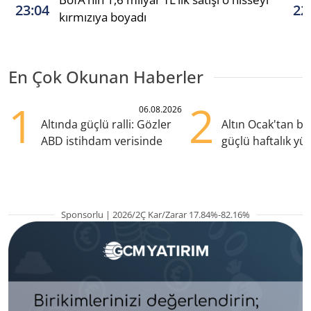
23:04
22
kırmızıya boyadı
En Çok Okunan Haberler
1
2
06.08.2026
Altında güçlü ralli: Gözler
Altın Ocak'tan b
ABD istihdam verisinde
güçlü haftalık yük
hazırlanıyor
Sponsorlu | 2026/2Ç Kar/Zarar 17.84%-82.16%