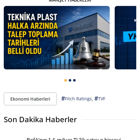
#
#
,
Fitch Ratings
TVF
Ekonomi Haberleri
Son Dakika Haberler
BofA’nın 1,6 milyar TL’lik satışı o hisseyi