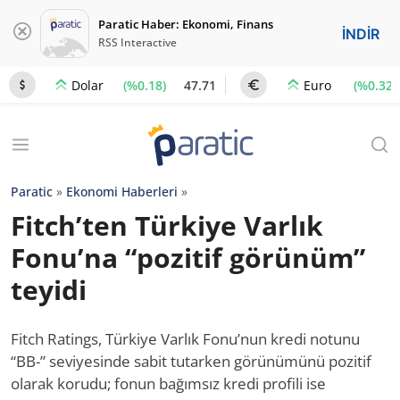
Paratic Haber: Ekonomi, Finans
İNDİR
RSS Interactive
(%0.18)
47.71
(%0.32)
Dolar
Euro
Paratic
»
Ekonomi Haberleri
»
Fitch’ten Türkiye Varlık
Fonu’na “pozitif görünüm”
teyidi
Fitch Ratings, Türkiye Varlık Fonu’nun kredi notunu
“BB-” seviyesinde sabit tutarken görünümünü pozitif
olarak korudu; fonun bağımsız kredi profili ise