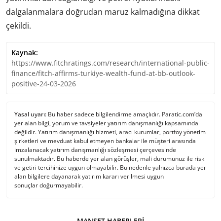
dalgalanmalara doğrudan maruz kalmadığına dikkat
çekildi.
Kaynak:
https://www.fitchratings.com/research/international-public-
finance/fitch-affirms-turkiye-wealth-fund-at-bb-outlook-
positive-24-03-2026
Yasal uyarı:
Bu haber sadece bilgilendirme amaçlıdır. Paratic.com’da
yer alan bilgi, yorum ve tavsiyeler yatırım danışmanlığı kapsamında
değildir. Yatırım danışmanlığı hizmeti, aracı kurumlar, portföy yönetim
şirketleri ve mevduat kabul etmeyen bankalar ile müşteri arasında
imzalanacak yatırım danışmanlığı sözleşmesi çerçevesinde
sunulmaktadır. Bu haberde yer alan görüşler, mali durumunuz ile risk
ve getiri tercihinize uygun olmayabilir. Bu nedenle yalnızca burada yer
alan bilgilere dayanarak yatırım kararı verilmesi uygun
sonuçlar doğurmayabilir.
MANŞET HABERLERI