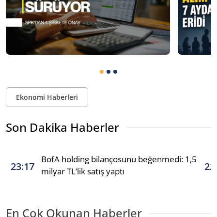
Ekonomi Haberleri
Son Dakika Haberler
BofA holding bilançosunu beğenmedi: 1,5
23:17
22
milyar TL’lik satış yaptı
En Çok Okunan Haberler