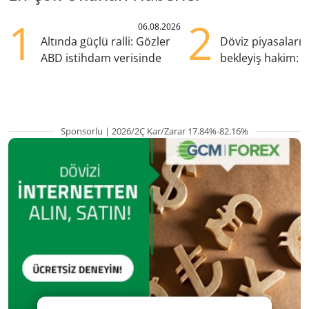
1
2
06.08.2026
Altında güçlü ralli: Gözler
Döviz piyasaları
ABD istihdam verisinde
bekleyiş hakim: Y
pozisyondan kaçı
Sponsorlu | 2026/2Ç Kar/Zarar 17.84%-82.16%