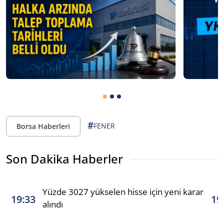
#
FENER
Borsa Haberleri
Son Dakika Haberler
Yüzde 3027 yükselen hisse için yeni karar
19:33
19
alındı