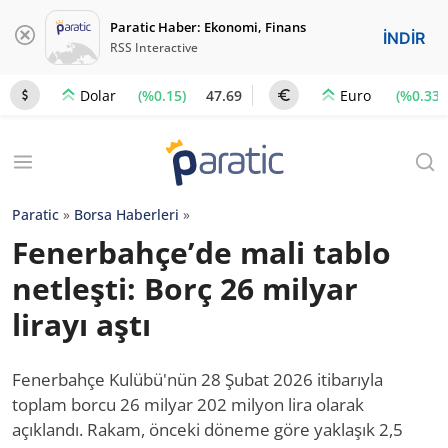
Paratic Haber: Ekonomi, Finans
İNDİR
RSS Interactive
(%0.15)
47.69
(%0.33)
Dolar
Euro
Paratic
»
Borsa Haberleri
»
Fenerbahçe’de mali tablo
netleşti: Borç 26 milyar
lirayı aştı
Fenerbahçe Kulübü'nün 28 Şubat 2026 itibarıyla
toplam borcu 26 milyar 202 milyon lira olarak
açıklandı. Rakam, önceki döneme göre yaklaşık 2,5