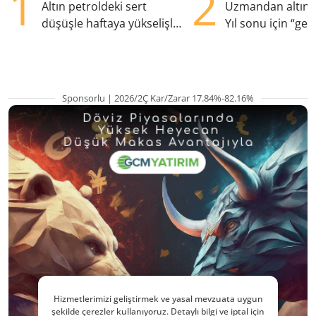
1
2
Altın petroldeki sert
Uzmandan altın 
düşüşle haftaya yükselişle
Yıl sonu için “ger
başladı
beklenti ne?
Sponsorlu | 2026/2Ç Kar/Zarar 17.84%-82.16%
Hizmetlerimizi geliştirmek ve yasal mevzuata uygun
şekilde çerezler kullanıyoruz. Detaylı bilgi ve iptal için