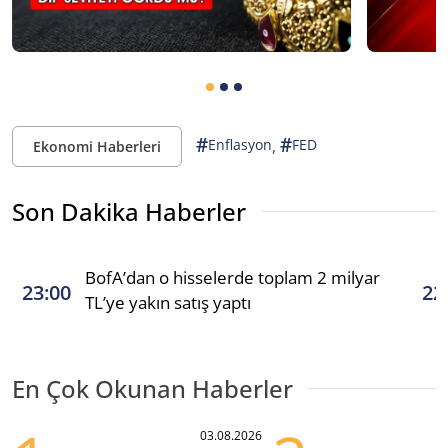
#
#
,
Enflasyon
FED
Ekonomi Haberleri
Son Dakika Haberler
BofA’dan o hisselerde toplam 2 milyar
23:00
22
TL’ye yakın satış yaptı
En Çok Okunan Haberler
03.08.2026