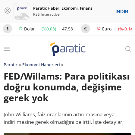
Paratic Haber: Ekonomi, Finans
İNDİR
RSS Interactive
(%0.03)
47.53
(%-0.14)
Dolar
Euro
Paratic
»
Ekonomi Haberleri
»
FED/Willams: Para politikası
doğru konumda, değişime
gerek yok
John Williams, faiz oranlarının artırılmasına veya
indirilmesine gerek olmadığını belirtti. İşte detaylar;