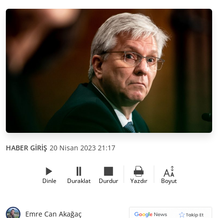
HABER GİRİŞ
20 Nisan 2023 21:17
Dinle
Duraklat
Durdur
Yazdır
Boyut
Emre Can Akağaç