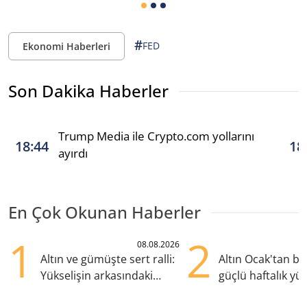
#
FED
Ekonomi Haberleri
Son Dakika Haberler
Trump Media ile Crypto.com yollarını
18:44
18
ayırdı
En Çok Okunan Haberler
1
2
08.08.2026
Altın ve gümüşte sert ralli:
Altın Ocak'tan b
Yükselişin arkasındaki
güçlü haftalık yük
kritik etkenler
hazırlanıyor