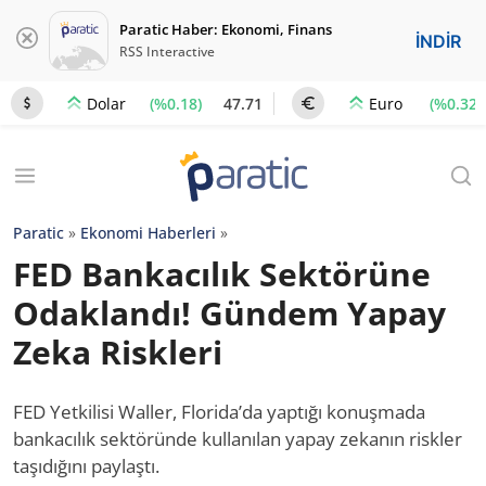
Paratic Haber: Ekonomi, Finans
İNDİR
RSS Interactive
(%0.18)
47.71
(%0.32)
Dolar
Euro
Paratic
»
Ekonomi Haberleri
»
FED Bankacılık Sektörüne
Odaklandı! Gündem Yapay
Zeka Riskleri
FED Yetkilisi Waller, Florida’da yaptığı konuşmada
bankacılık sektöründe kullanılan yapay zekanın riskler
taşıdığını paylaştı.