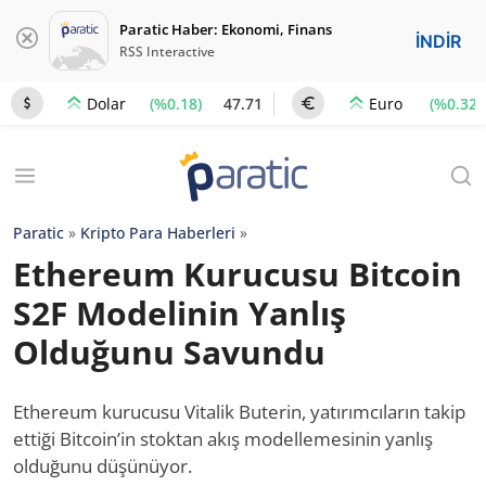
Paratic Haber: Ekonomi, Finans
İNDİR
RSS Interactive
(%0.18)
47.71
(%0.32)
Dolar
Euro
Paratic
»
Kripto Para Haberleri
»
Ethereum Kurucusu Bitcoin
S2F Modelinin Yanlış
Olduğunu Savundu
Ethereum kurucusu Vitalik Buterin, yatırımcıların takip
ettiği Bitcoin’in stoktan akış modellemesinin yanlış
olduğunu düşünüyor.