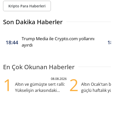
Kripto Para Haberleri
Son Dakika Haberler
Trump Media ile Crypto.com yollarını
18:44
18
ayırdı
En Çok Okunan Haberler
1
2
08.08.2026
Altın ve gümüşte sert ralli:
Altın Ocak'tan b
Yükselişin arkasındaki
güçlü haftalık yük
kritik etkenler
hazırlanıyor