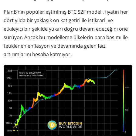
PlanB’nin popülerleştirilmiş BTC S2F modeli, fiyatın her
dört yılda bir yaklaşık on kat getiri ile istikrarlı ve
etkileyici bir şekilde yukarı doğru devam edeceğini öne
sürüyor. Ancak bu modelleme ülkelerin para basımı ile
tetiklenen enflasyon ve devamında gelen faiz
artırımlarını hesaba katmıyor.