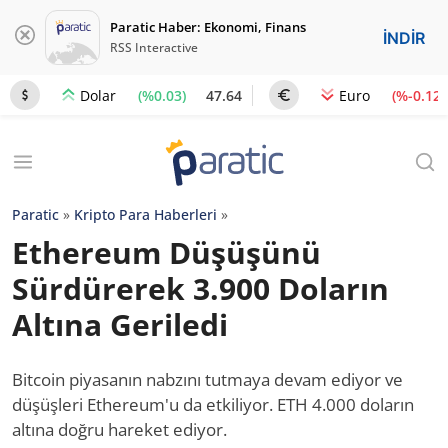
Paratic Haber: Ekonomi, Finans
İNDİR
RSS Interactive
(%0.03)
47.64
(%-0.12)
Dolar
Euro
Paratic
»
Kripto Para Haberleri
»
Ethereum Düşüşünü
Sürdürerek 3.900 Doların
Altına Geriledi
Bitcoin piyasanın nabzını tutmaya devam ediyor ve
düşüşleri Ethereum'u da etkiliyor. ETH 4.000 doların
altına doğru hareket ediyor.