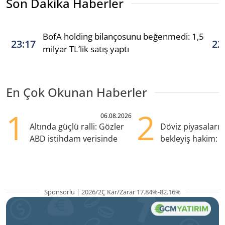
Son Dakika Haberler
BofA holding bilançosunu beğenmedi: 1,5
23:17
22
milyar TL’lik satış yaptı
En Çok Okunan Haberler
1
2
06.08.2026
Altında güçlü ralli: Gözler
Döviz piyasaları
ABD istihdam verisinde
bekleyiş hakim: Y
pozisyondan kaçı
Sponsorlu | 2026/2Ç Kar/Zarar 17.84%-82.16%