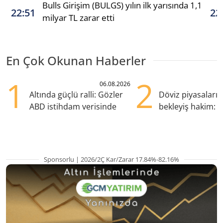
Bulls Girişim (BULGS) yılın ilk yarısında 1,1
22:51
22
milyar TL zarar etti
En Çok Okunan Haberler
1
2
06.08.2026
Altında güçlü ralli: Gözler
Döviz piyasaları
ABD istihdam verisinde
bekleyiş hakim: Y
pozisyondan kaçı
Sponsorlu | 2026/2Ç Kar/Zarar 17.84%-82.16%