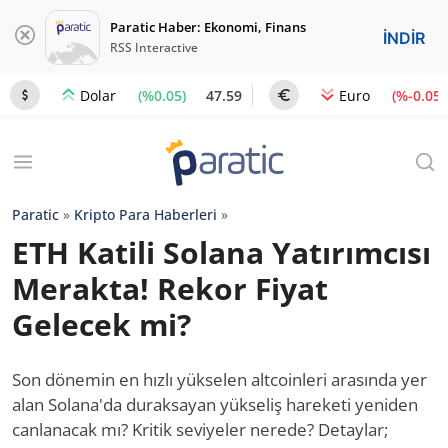
Paratic Haber: Ekonomi, Finans
İNDİR
RSS Interactive
(%0.05)
47.59
(%-0.05)
Dolar
Euro
Paratic
»
Kripto Para Haberleri
»
ETH Katili Solana Yatırımcısı
Merakta! Rekor Fiyat
Gelecek mi?
Son dönemin en hızlı yükselen altcoinleri arasında yer
alan Solana'da duraksayan yükseliş hareketi yeniden
canlanacak mı? Kritik seviyeler nerede? Detaylar;