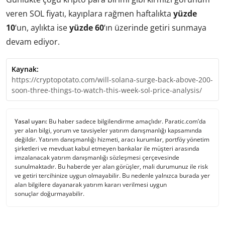
veren SOL fiyatı, kayıplara rağmen haftalıkta
yüzde
10
‘un, aylıkta ise
yüzde 60
‘ın üzerinde getiri sunmaya
devam ediyor.
Kaynak:
https://cryptopotato.com/will-solana-surge-back-above-200-
soon-three-things-to-watch-this-week-sol-price-analysis/
Yasal uyarı:
Bu haber sadece bilgilendirme amaçlıdır. Paratic.com’da
yer alan bilgi, yorum ve tavsiyeler yatırım danışmanlığı kapsamında
değildir. Yatırım danışmanlığı hizmeti, aracı kurumlar, portföy yönetim
şirketleri ve mevduat kabul etmeyen bankalar ile müşteri arasında
imzalanacak yatırım danışmanlığı sözleşmesi çerçevesinde
sunulmaktadır. Bu haberde yer alan görüşler, mali durumunuz ile risk
ve getiri tercihinize uygun olmayabilir. Bu nedenle yalnızca burada yer
alan bilgilere dayanarak yatırım kararı verilmesi uygun
sonuçlar doğurmayabilir.