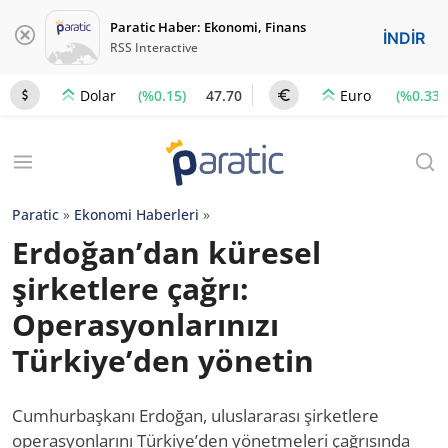
Paratic Haber: Ekonomi, Finans
İNDİR
RSS Interactive
(%0.15)
47.70
(%0.33)
Dolar
Euro
Paratic
»
Ekonomi Haberleri
»
Erdoğan’dan küresel
şirketlere çağrı:
Operasyonlarınızı
Türkiye’den yönetin
Cumhurbaşkanı Erdoğan, uluslararası şirketlere
operasyonlarını Türkiye’den yönetmeleri çağrısında