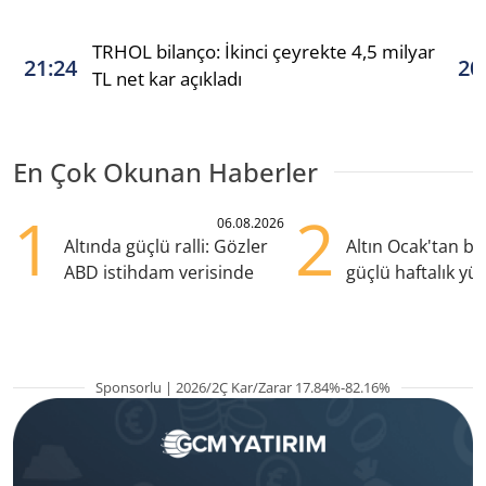
TRHOL bilanço: İkinci çeyrekte 4,5 milyar
21:24
20
TL net kar açıkladı
En Çok Okunan Haberler
1
2
06.08.2026
Altında güçlü ralli: Gözler
Altın Ocak'tan b
ABD istihdam verisinde
güçlü haftalık yük
hazırlanıyor
Sponsorlu | 2026/2Ç Kar/Zarar 17.84%-82.16%