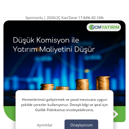
Sponsorlu | 2026/2Ç Kar/Zarar 17.84%-82.16%
Hizmetlerimizi geliştirmek ve yasal mevzuata uygun
şekilde çerezler kullanıyoruz. Detaylı bilgi ve iptal için
Gizlilik Politikamızı inceleyebilirsiniz.
Ayrıntılar
Onaylıyorum