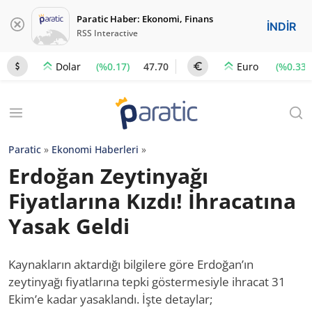
Paratic Haber: Ekonomi, Finans
İNDİR
RSS Interactive
(%0.17)
47.70
(%0.33)
Dolar
Euro
Paratic
»
Ekonomi Haberleri
»
Erdoğan Zeytinyağı
Fiyatlarına Kızdı! İhracatına
Yasak Geldi
Kaynakların aktardığı bilgilere göre Erdoğan’ın
zeytinyağı fiyatlarına tepki göstermesiyle ihracat 31
Ekim’e kadar yasaklandı. İşte detaylar;