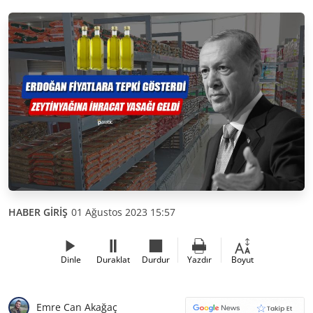
HABER GİRİŞ
01 Ağustos 2023 15:57
Dinle
Duraklat
Durdur
Yazdır
Boyut
Emre Can Akağaç