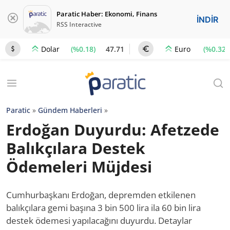
Paratic Haber: Ekonomi, Finans
İNDİR
RSS Interactive
(%0.18)
47.71
(%0.32)
Dolar
Euro
Paratic
»
Gündem Haberleri
»
Erdoğan Duyurdu: Afetzede
Balıkçılara Destek
Ödemeleri Müjdesi
Cumhurbaşkanı Erdoğan, depremden etkilenen
balıkçılara gemi başına 3 bin 500 lira ila 60 bin lira
destek ödemesi yapılacağını duyurdu. Detaylar