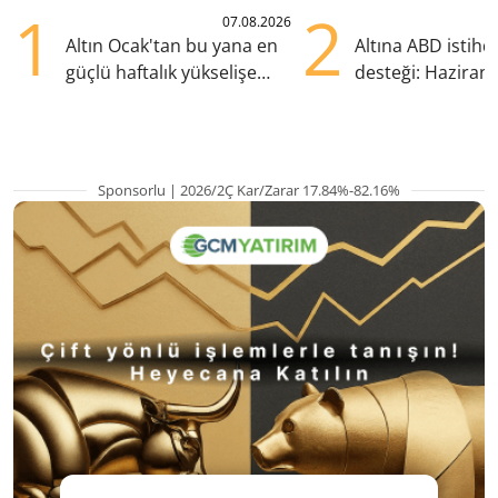
1
2
07.08.2026
Altın Ocak'tan bu yana en
Altına ABD istih
güçlü haftalık yükselişe
desteği: Haziran
hazırlanıyor
yana en yüksek s
Sponsorlu | 2026/2Ç Kar/Zarar 17.84%-82.16%