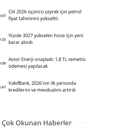
Citi 2026 üçüncü çeyrek için petrol
0:07
fiyat tahminini yükseltti
Yüzde 3027 yükselen hisse için yeni
9:33
karar alındı
Astor Enerji onayladı: 1,8 TL temettü
9:09
ödemesi yapılacak
VakıfBank, 2026'nın ilk yarısında
8:47
kredilerini ve mevduatını artırdı
 Çok Okunan Haberler