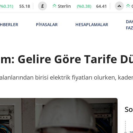
(%0.31)
55.18
(%0.38)
64.41
Sterlin
DA
HBERLER
PİYASALAR
HESAPLAMALAR
FA
Zam: Gelire Göre Tarife 
anlarından birisi elektrik fiyatları olurken, kademe
So
2