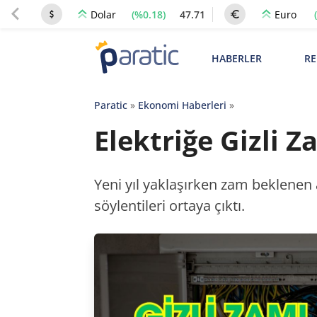
(%0.18)
47.71
Dolar
Euro
HABERLER
RE
Paratic
»
Ekonomi Haberleri
»
Elektriğe Gizli 
Yeni yıl yaklaşırken zam beklenen al
söylentileri ortaya çıktı.