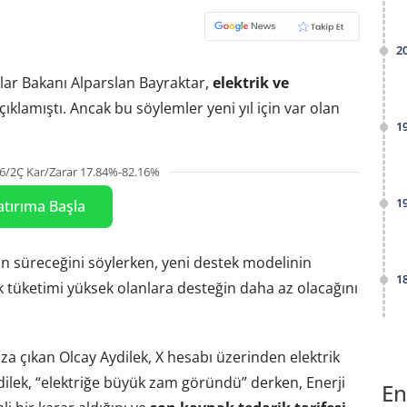
2
klar Bakanı Alparslan Bayraktar,
elektrik ve
ıklamıştı. Ancak bu söylemler yeni yıl için var olan
1
6/2Ç Kar/Zarar 17.84%-82.16%
1
atırıma Başla
nin süreceğini söylerken, yeni destek modelinin
1
ik tüketimi yüksek olanlara desteğin daha az olacağını
a çıkan Olcay Aydilek, X hesabı üzerinden elektrik
ydilek, “elektriğe büyük zam göründü” derken, Enerji
En