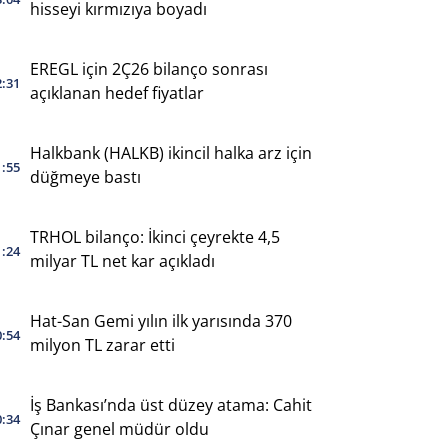
hisseyi kırmızıya boyadı
EREGL için 2Ç26 bilanço sonrası
2:31
açıklanan hedef fiyatlar
Halkbank (HALKB) ikincil halka arz için
1:55
düğmeye bastı
TRHOL bilanço: İkinci çeyrekte 4,5
1:24
milyar TL net kar açıkladı
Hat-San Gemi yılın ilk yarısında 370
0:54
milyon TL zarar etti
İş Bankası’nda üst düzey atama: Cahit
0:34
Çınar genel müdür oldu