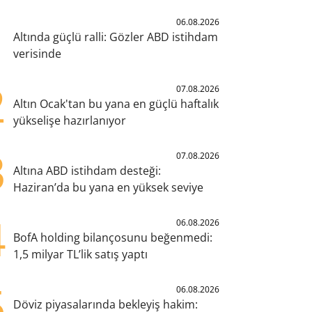
1
06.08.2026
Altında güçlü ralli: Gözler ABD istihdam
verisinde
2
07.08.2026
Altın Ocak'tan bu yana en güçlü haftalık
yükselişe hazırlanıyor
3
07.08.2026
Altına ABD istihdam desteği:
Haziran’da bu yana en yüksek seviye
4
06.08.2026
BofA holding bilançosunu beğenmedi:
1,5 milyar TL’lik satış yaptı
5
06.08.2026
Döviz piyasalarında bekleyiş hakim: